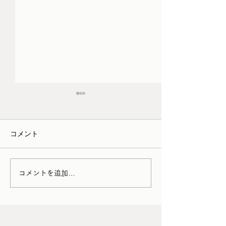
コメント
チェストの抽斗修理
椅子のぐらつき修理
コメントを追加…
Pierre Chapo
FOLLOW US!!