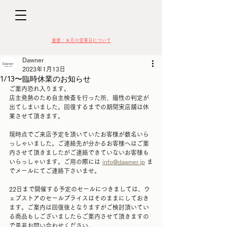
D
​​重要：８月の営業日について
Dawner
2023年1月13日
1/13〜臨時休業のお知らせ
ご案内恐れ入ります。
店主発熱のため自主検査を行った所、陽性の判定が
VIN
出てしまいました。回復するまでの期間実店舗は休
業させて頂きます。
現時点でご来店予定を頂いていたお客様が数名いら
っしゃいました。ご連絡先が分かるお客様へはご案
内させて頂きましたがご連絡できていないお客様も
いらっしゃいます。ご用の際には 
info@dawner.jp
 ま
でメールにてご連絡下さいませ。
22日まで開催する予定のセールにつきましては、ウ
ェブストアのセールプライスはそのままにしておき
ます。ご案内は回復後となりますがご検討頂いてい
る商品もしございましたらご案内させて頂きますの
で是非お問い合わせください。