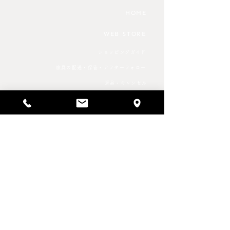
なるようです。 これから家
HOME
具のご購入を検討される方は
WEB STORE
ショッピングガイド
家具の配送・保管・アフターフォロー
返品・キャンセル
特定商取引法に基づく表記
プライバシーポリシー
SCHEDULE & NEWS
REPAIR SERVICE
修理事例