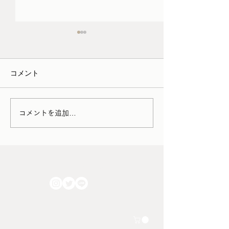
3月/4月の家具の配送につ
schedule （1/12
いて
1月12日（月）12:0
コメント
・家財便（アートセッティン
通常スケジュール 
グデリバリー） →シーズン
15日（火〜木）定
料金が発生 →時間帯指定が
作業のため実店舗
出来なくなります。 お引っ
す 1月16日（金）1
コメントを追加…
越しをはじめ家財の輸送が増
18:00 通常スケジ
える2026年3月1日～4月30日
17日（土）12:00〜
までの期間中に家具の集荷ま
常スケジュール 1
たは配達作業が発生する場
（日）12:00〜18:
FOLLOW US!!
合、シーズン料金として＋
ケジュール ＊予
2,200円/件 が発生いたしま
る場合には、上記
す。 さらに上記期間におい
してご案内いたし
ては全国すべてのエリアにお
店を予定される場
いて時間帯の指定が出来なく
数です