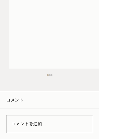
3月/4月の家具の配送につ
schedule （1/12
いて
1月12日（月）12:0
コメント
・家財便（アートセッティン
通常スケジュール 
グデリバリー） →シーズン
15日（火〜木）定
料金が発生 →時間帯指定が
作業のため実店舗
出来なくなります。 お引っ
す 1月16日（金）1
コメントを追加…
越しをはじめ家財の輸送が増
18:00 通常スケジ
える2026年3月1日～4月30日
17日（土）12:00〜