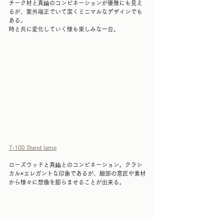
チーク材と真鍮のコンビネーションが優雅にも見え
るが、案外端正でいて潔くミニマルなデザインでも
ある。
時と共に変化していく様も楽しみな一台。
7-100 Stand lamp
ローズウッドと真鍮とのコンビネーション。クラシ
カル×エレガントな印象であるが、細部の意匠や素材
から様々に想像を膨らませることが出来る。