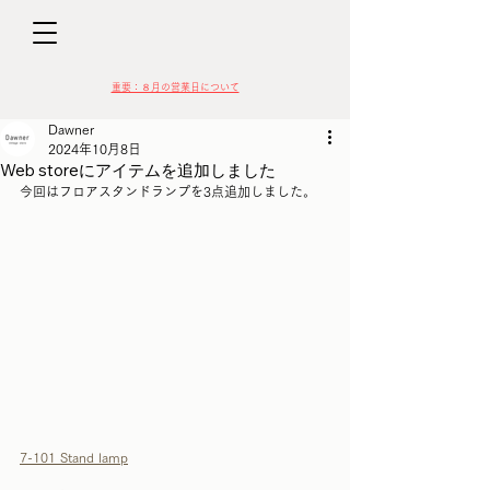
D
​​重要：８月の営業日について
Dawner
2024年10月8日
Web storeにアイテムを追加しました
今回はフロアスタンドランプを3点追加しました。
VIN
7-101 Stand lamp