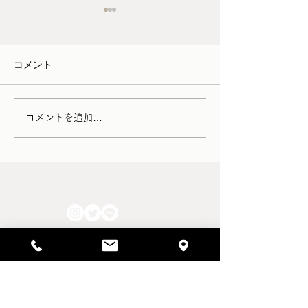
3月/4月の家具の配送につ
schedule （1/12
いて
1月12日（月）12:0
コメント
・家財便（アートセッティン
通常スケジュール 
グデリバリー） →シーズン
15日（火〜木）定
料金が発生 →時間帯指定が
作業のため実店舗
出来なくなります。 お引っ
す 1月16日（金）1
コメントを追加…
越しをはじめ家財の輸送が増
18:00 通常スケジ
える2026年3月1日～4月30日
17日（土）12:00〜
までの期間中に家具の集荷ま
常スケジュール 1
たは配達作業が発生する場
（日）12:00〜18:
FOLLOW US!!
合、シーズン料金として＋
ケジュール ＊予
2,200円/件 が発生いたしま
る場合には、上記
す。 さらに上記期間におい
してご案内いたし
ては全国すべてのエリアにお
店を予定される場
いて時間帯の指定が出来なく
数です
なるようです。 これから家
HOME
具のご購入を検討される方は