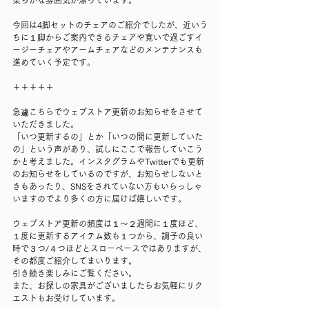
今回は4脚セットのチェアのご紹介でしたが、近いう
ちに１脚からご案内できるチェアや寛いで過ごすイ
ージーチェアやアームチェアなどのメンテナンスも
進めていく予定です。
＋＋＋＋＋
急遽こちらでウェブストア更新のお知らせをさせて
いただきました。
「いつ更新するの」とか「いつの間に更新していた
の」という声があり、試しにここで報告していこう
かと考えました。インスタグラムやTwitterでも更新
のお知らせをしているのですが、お知らせしないと
きもあったり、SNSをされていない方もいらっしゃ
いますのでより多くの方に届けば嬉しいです。
ウェブストア更新の頻度は１～２週間に１度ほど、
１度に更新するアイテム数も１つから、調子の良い
時で３つ/４つほどとスローペースではありますが、
その都度ご紹介してまいります。
引き続き楽しみにご覧ください。
また、お探しの家具がございましたらお気軽にリク
エストもお受けしています。