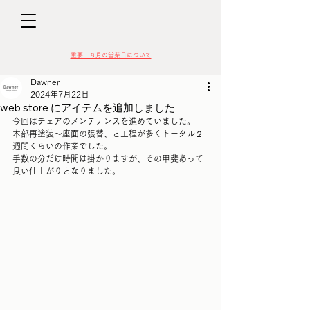
D
​​重要：８月の営業日について
Dawner
2024年7月22日
web store にアイテムを追加しました
今回はチェアのメンテナンスを進めていました。
木部再塗装～座面の張替、と工程が多くトータル２
VIN
週間くらいの作業でした。
手数の分だけ時間は掛かりますが、その甲斐あって
良い仕上がりとなりました。