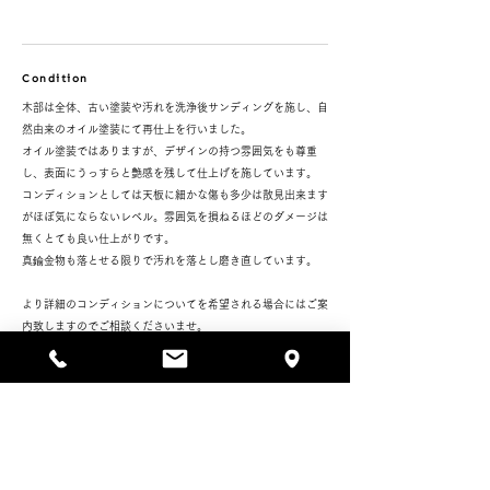
Condition
木部は全体、古い塗装や汚れを洗浄後サンディングを施し、自
然由来のオイル塗装にて再仕上を行いました。
オイル塗装ではありますが、デザインの持つ雰囲気をも尊重
し、表面にうっすらと艶感を残して仕上げを施しています。
コンディションとしては天板に細かな傷も多少は散見出来ます
がほぼ気にならないレベル。雰囲気を損ねるほどのダメージは
無くとても良い仕上がりです。
真鍮金物も落とせる限りで汚れを落とし磨き直しています。
より詳細のコンディションについてを希望される場合にはご案
内致しますのでご相談くださいませ。
Daily care
3-075 Sideboard / Kaj Winding
SOLD OUT
PRICE