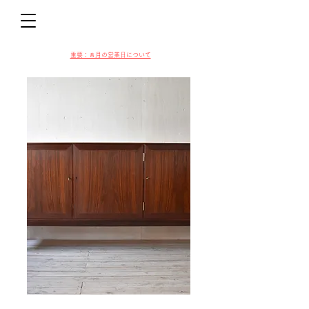
D
​​重要：８月の営業日について
VIN