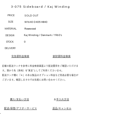
3-075 Sideboard / Kaj Winding
PRICE
SOLD OUT
SIZE
W1640 D405 H840
Rosewood
MATERIAL
Kaj Winding / Denmark / 1960's
DESIGN
0
STOCK
DELIVERY
宅急便料金検索
家財便料金検索
記載の配送ランクを参考に料金検索画面より配送費用をご確認いただけま
す。預かり先（発地）を"東京"としてご利用くださいませ。
配送ランク欄に「＊」のある製品はオプション料金など別途必要な場合が
ございます。確認しますのでお気軽にお問い合わせください。
購入/支払い方法
​
お手入れ方法
配送/保管/アフターサービス
返品/キャンセル