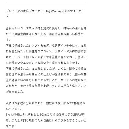
デンマークの家具デザイナー、Kaj Windingによるサイドボー
ド
杢目美しいローズウッド材を贅沢に使用し、材特有の深い色味
の中に真鍮金物がきらりと光る、存在感溢れる美しい作品で
す。
直線で構成されたシンプル＆モダンなデザインの中にも、扉淵
に輪郭を持たせた個性的なフロイントデザインや角脚内側に設
けたテーパード加工など細部まで意匠性に富んでおり、堂々と
した佇まいやエレガントな装いをも感じられるようです。
直線で構成された、と言及しましたが、よくよく眺めてみると
扉淵部のみ滑らかな曲面にて仕上げが施されており（細かな意
匠に過ぎないのかもしれませんが）このデザインへの確かなこ
だわりが、彼の上品な作風を実現しているのだなと感じること
が出来ました。
収納は３部屋に分かれており、棚板が３枚、抽斗が2杯格納さ
れています。
3枚の棚板はそれぞれおよそ3㎝間隔で10段階の高さ調整が可
能。また全て同じ規格のため自由にレイアウトをすることが出
来ます。