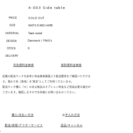
4-003 Side table
PRICE
SOLD OUT
SIZE
W470 D450 H395
Teak wood
MATERIAL
Denmark / 1960's
DESIGN
0
STOCK
DELIVERY
宅急便料金検索
家財便料金検索
記載の配送ランクを参考に料金検索画面より配送費用をご確認いただけま
す。預かり先（発地）を"東京"としてご利用くださいませ。
配送ランク欄に「＊」のある製品はオプション料金など別途必要な場合が
ございます。確認しますのでお気軽にお問い合わせください。
購入/支払い方法
​
お手入れ方法
配送/保管/アフターサービス
返品/キャンセル