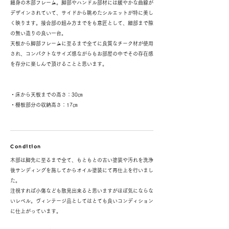
細身の木部フレーム。脚部やハンドル部材には緩やかな曲線が
デザインされていて、サイドから眺めたシルエットが特に美し
く映ります。接合部の組み方までをも意匠として、細部まで隙
の無い造りの良い一台。
天板から脚部フレームに至るまで全てに良質なチーク材が使用
され、コンパクトなサイズ感ながらもお部屋の中でその存在感
を存分に楽しんで頂けることと思います。
・床から天板までの高さ：30㎝
・棚板部分の収納高さ：17㎝
Condition
木部は脚先に至るまで全て、もともとの古い塗装や汚れを洗浄
後サンディングを施してからオイル塗装にて再仕上を行いまし
た。
注視すれば小傷なども散見出来ると思いますがほぼ気にならな
いレベル。ヴィンテージ品としてはとても良いコンディション
に仕上がっています。