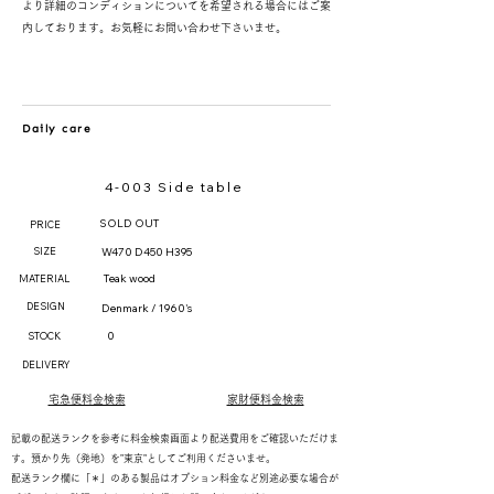
より詳細のコンディションについてを希望される場合にはご案
内しております。お気軽にお問い合わせ下さいませ。
Daily care
4-003 Side table
SOLD OUT
PRICE
SIZE
W470 D450 H395
Teak wood
MATERIAL
DESIGN
Denmark / 1960's
0
STOCK
DELIVERY
宅急便料金検索
家財便料金検索
記載の配送ランクを参考に料金検索画面より配送費用をご確認いただけま
す。預かり先（発地）を"東京"としてご利用くださいませ。
配送ランク欄に「＊」のある製品はオプション料金など別途必要な場合が