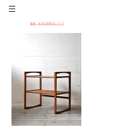
D
​​重要：８月の営業日について
VIN