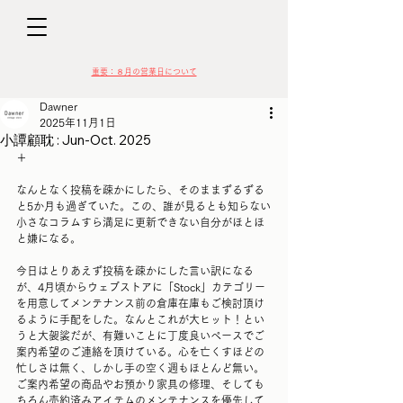
D
​​重要：８月の営業日について
Dawner
2025年11月1日
小譚顧耽 : Jun-Oct. 2025
＋
VIN
なんとなく投稿を疎かにしたら、そのままずるずる
と5か月も過ぎていた。この、誰が見るとも知らない
小さなコラムすら満足に更新できない自分がほとほ
と嫌になる。
今日はとりあえず投稿を疎かにした言い訳になる
が、4月頃からウェブストアに「Stock」カテゴリー
を用意してメンテナンス前の倉庫在庫もご検討頂け
るように手配をした。なんとこれが大ヒット！とい
うと大袈裟だが、有難いことに丁度良いペースでご
案内希望のご連絡を頂けている。心を亡くすほどの
忙しさは無く、しかし手の空く週もほとんど無い。
ご案内希望の商品やお預かり家具の修理、そしても
ちろん売約済みアイテムのメンテナンスを優先して