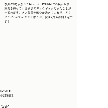
写真は9月参加したNORDIC JOURNEYの展示風景。
家具を持っていき過ぎてギュウギュウだったことが
一番の反省。あと背景が賑やか過ぎてこれだけどう
にかならないものかと願うが、次回2月も参加予定で
す！
column
小譚顧耽