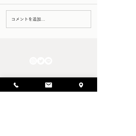
小譚顧耽 : Feb. 2
小譚顧耽 : Mar. 2025
コメントを追加…
FOLLOW US!!
HOME
WEB STORE
ショッピングガイド
家具の配送・保管・アフターフォロー