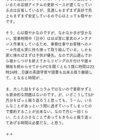
いるため店頭アイテムの更新ペースが遅くなってい
る点は反省しているが、見通しもまずまず良好で売
上もまずまず安定しているので心はとっても穏やか
です。
そう、心は穏やかなのですが、なかなか手が空かな
い。営業時間中（日中）はほぼ常に家具のメンテナ
ンス作業をしているため、事務仕事やお客様へのメ
ール作成も家に持ち帰って取り組んでいる。しかも
家に帰ればまずは子供が優先。なので沢山遊んでか
ら寝かしつけを終えてからリビングの片付けや諸々
掃除を終わらせてからPCを開くともう既に時間は23
時24時…日課の英語学習や読書も出来る限り継続し
て、となると時間が…
ま、大した話をするコラムではないので更新せずと
も致命的な問題はないのです。が、いざこうして5か
月分をぱっと振り返ろうと思っても、うーん。いろ
んなことがあっという間に過ぎていってしまったの
で要約することが出来ない。なので月に一回くら
い、たとえ小さなことであってもきちんと振り返っ
てあげる時間は必要だな、と思う。
＋＋