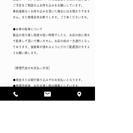
ご予定をご相談の上お持ち込みをお願いしています。
事前連絡なくお持ち込みを頂いた場合にはお預かりできま
せん。また修理自体お断りします。ご了承くださいませ。
◆お車の駐車について
製品の受け渡し程度の短い時間でしたら、お店の前に寄せ
て駐車して頂いて構いません。お店の前は一方通行となっ
ております。後続車が通れるようにだけご配慮頂けますよ
うお願い致します。
​［修理代金のお支払い方法］​
◆現金または銀行振り込みでのお支払いとなります。
◆修理完成後、お引き渡し時の精算としています。
＊お引き取りをされる方で後日銀行振り込みでのお支払い
を希望される場合、ご本人様の確認書類（免許証など住所
記載のもの）のご提示をお願いする場合がございます。こ
ちらご理解とご協力よろしくお願いいたします。
​［修理内容］​