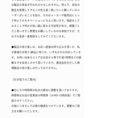
は製品の改良が行われるかもしれません。何より、自社の
製品を修理してでもこの先も長く使いたいと願っているユ
ーザーがいることを知る、それはメーカーや販売店にとっ
て何よりのモチベーションになると思います。相談をして
みることで何かが良い風に変わる可能性がある。綺麗ごと
だと思いますし無理をお願いしているのは承知ですが、そ
れでも是非一度相談をしてみてくださいませ。​
◆製品の受け渡しは、お店へ直接お持ち込みを頂くか、私
が直接引き取り/納品に伺うか、いずれかのみ対応していま
す。お伺い出来るエリアはお店から車で片道1時間ほどの距
離までを目安とさせて頂いています。運送会社を介した修
理製品の受け渡しは行っておりません。
​［引き取りのご案内］​
◆日にちや時間帯は私共の都合に調整を頂いております。
時間帯はお店の営業前の時間帯（ＡＭ9-10時前後）でご相
談させてください。
日程につきましては極力融通をつけています。調整のご協
力をお願いいたします。