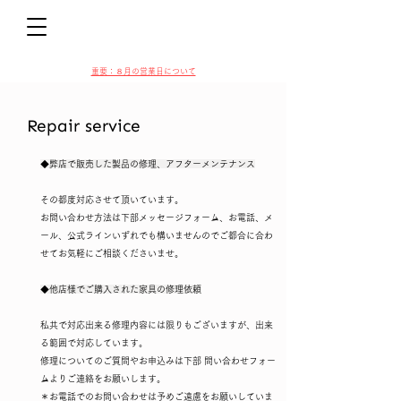
D
​​重要：８月の営業日について
Repair service
◆弊店で販売した製品の修理、アフターメンテナンス
VIN
その都度対応させて頂いています。
お問い合わせ方法は下部メッセージフォーム、お電話、メ
ール、公式ライン​いずれでも構いませんのでご都合に合わ
せてお気軽にご相談くださいませ。
◆他店様でご購入された家具の修理依頼
私共で対応出来る修理内容には限りもございますが、出来
る範囲で対応しています。
修理についてのご質問やお申込みは下部 問い合わせフォー
ムよりご連絡をお願いします。
＊お電話でのお問い合わせは予めご遠慮をお願いしていま