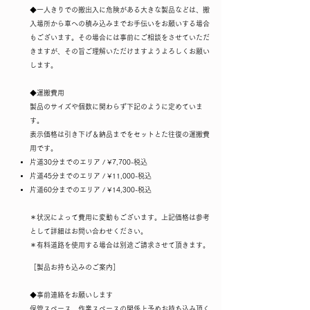
◆一人きりでの搬出入に危険がある大きな製品などは、搬
入場所から車への積み込みまでお手伝いをお願いする場合
もございます。その場合には事前にご相談をさせていただ
きますが、その旨ご理解いただけますようよろしくお願い
します。
◆運搬費用
製品のサイズや個数に関わらず下記のように定めていま
す。
表示価格は引き下げ＆納品までをセットとた往復の運搬費
用です。
片道30分までのエリア / ¥7,700-税込
片道45分までのエリア / ¥11,000-税込
片道60分までのエリア / ¥14,300-税込
＊状況によって費用に変動もございます。上記価格は参考
として詳細はお問い合わせください。​
​＊有料道路を使用する場合は別途ご請求させて頂きます。
​［製品お持ち込みのご案内］​
◆事前連絡をお願いします
保管スペース、作業スペースの関係上予めお持ち込み頂く