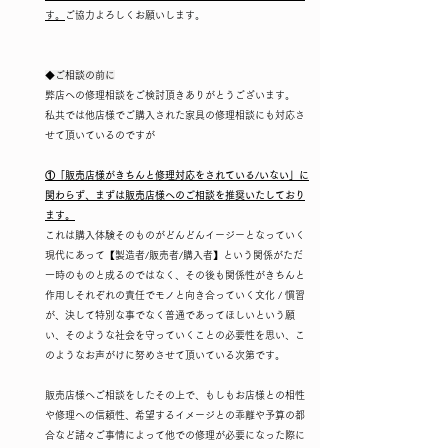
す。
ご協力よろしくお願いします。
◆ご相談の前に
弊店への修理相談をご検討頂きありがとうございます。
私共では他店様でご購入された家具の修理相談にも対応さ
せて頂いているのですが
①「販売店様がきちんと修理対応をされている/いない」に
関わらず、まずは販売店様へのご相談を推奨いたしており
ます。
これは購入体験そのものがどんどんイージーとなっていく
現代にあって【製造者/販売者/購入者】という関係がただ
一時のものと成るのではなく、その後も関係性がきちんと
作用しそれぞれの責任でモノと向き合っていく文化 / 慣習
が、決して特別な事でなく普通であってほしいという願
い、そのような社会を守っていくことの必要性を思い、こ
のようなお声がけに努めさせて頂いている次第です。
販売店様へご相談をしたその上で、もしもお店様との相性
や修理への信頼性、希望するイメージとの乖離や予算の都
合など諸々ご事情によって他での修理が必要になった際に