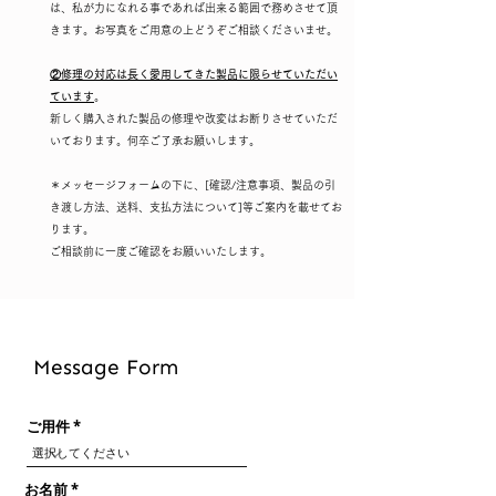
は、私が力になれる事であれば出来る範囲で務めさせて頂
きます。お写真をご用意の上どうぞご相談くださいませ。
②修理の対応は長く愛用してきた製品に限らせていただい
ています
。
新しく購入された製品の修理や改変はお断りさせていただ
いております。何卒ご了承お願いします。
＊メッセージフォームの下に、[確認/注意事項、製品の引
き渡し方法、送料、支払方法について]等ご案内を載せてお
ります。
​ご相談前に一度ご確認をお願いいたします。
Message Form
ご用件
お名前