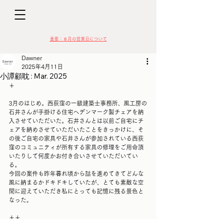
D
​​重要：８月の営業日について
Dawner
2025年4月11日
小譚顧耽 : Mar. 2025
＋
VIN
3月のはじめ。西荻窪の一級建築士事務所、風工房の
石井さんが手掛ける住宅へデンマーク製チェアを納
入させていただいた。石井さんとは以前ご自宅にチ
ェアを納めさせていただいたことをきっかけに、そ
の後ご自宅の家具や石井さんが参加されている西荻
窪のコミュニティが所有する家具の修理をご用命頂
いたりして何度かお付き合いさせていただいてい
る。
今回の案件も昨年暮れ頃から話を進めてきてどんな
風に納まるかドキドキしていたが、とても素敵な空
間に迎えていただき私にとっても記憶に残る景色と
なった。
＋＋