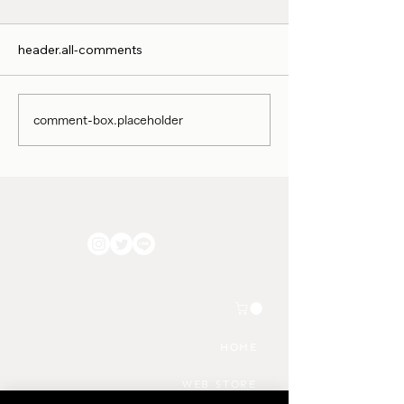
header.all-comments
小譚顧耽 : Feb. 2
小譚顧耽 : Apr-May 2025
comment-box.placeholder
FOLLOW US!!
HOME
WEB STORE