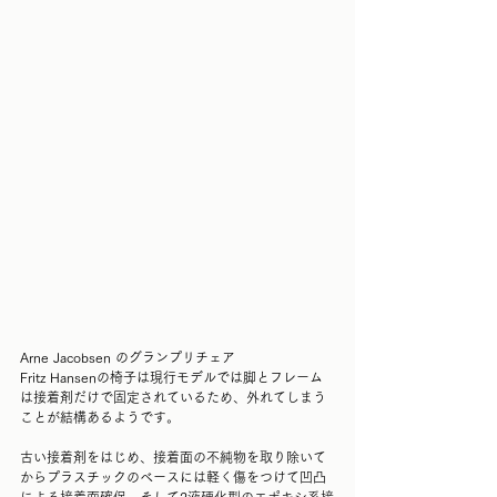
Arne Jacobsen のグランプリチェア
Fritz Hansenの椅子は現行モデルでは脚とフレーム
は接着剤だけで固定されているため、外れてしまう
ことが結構あるようです。
古い接着剤をはじめ、接着面の不純物を取り除いて
からプラスチックのベースには軽く傷をつけて凹凸
による接着面確保。そして2液硬化型のエポキシ系接