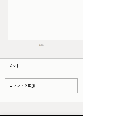
コメント
チェストの抽斗修理
椅子のぐらつき修理
コメントを追加…
Pierre Chapo
FOLLOW US!!