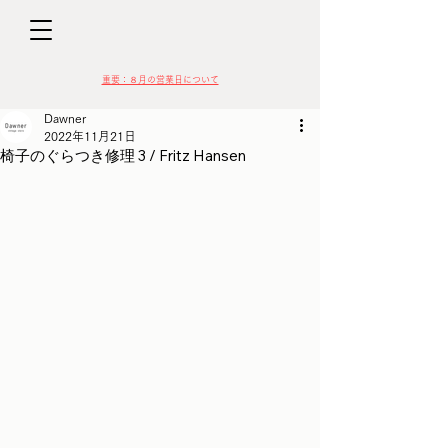
D
​​重要：８月の営業日について
Dawner
2022年11月21日
椅子のぐらつき修理 3 / Fritz Hansen
VIN