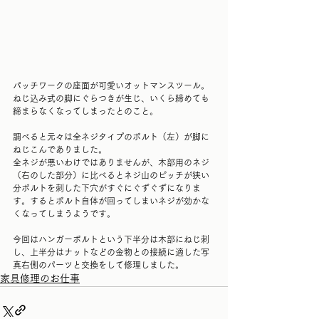
パッチワークの座面が可愛いオットマンスツール。
ねじ込み式の脚にぐらつきが生じ、いくら締めても
締まらなくなってしまったとのこと。
調べると元々は全ネジタイプのボルト（左）が脚に
ねじこんでありました。
全ネジが悪いわけではありませんが、木部用のネジ
（右のした部分）に比べるとネジ山のピッチが狭い
分ボルトを刺した下穴がすぐにぐずぐずになりま
す。するとボルト自体が回ってしまいネジが効かな
くなってしまうようです。
今回はハンガーボルトという下半分は木部にねじ刺
し、上半分はナットなどの金物との接続に適した写
真右側のパーツと交換をして修理しました。
家具修理のお仕事