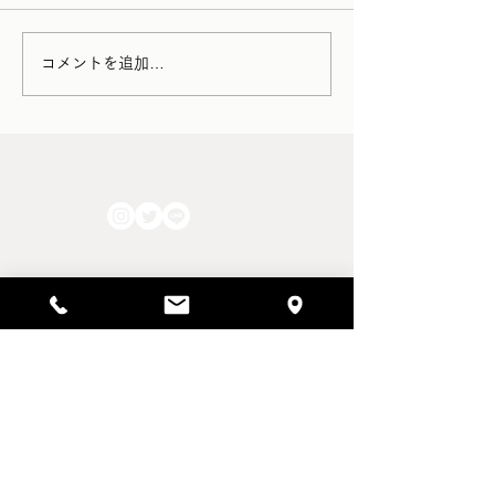
チェストの抽斗修理
椅子のぐらつき修理
コメントを追加…
Pierre Chapo
FOLLOW US!!
HOME
WEB STORE
ショッピングガイド
家具の配送・保管・アフターフォロー
返品・キャンセル