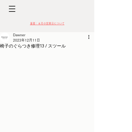
D
​​重要：８月の営業日について
Dawner
2023年12月11日
椅子のぐらつき修理13 / スツール
VIN