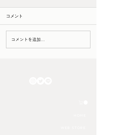
いて
1月12日（月）12:0
コメント
・家財便（アートセッティン
通常スケジュール 
グデリバリー） →シーズン
15日（火〜木）定
料金が発生 →時間帯指定が
作業のため実店舗
出来なくなります。 お引っ
す 1月16日（金）1
コメントを追加…
越しをはじめ家財の輸送が増
18:00 通常スケジ
える2026年3月1日～4月30日
17日（土）12:00〜
までの期間中に家具の集荷ま
常スケジュール 1
たは配達作業が発生する場
（日）12:00〜18:
FOLLOW US!!
合、シーズン料金として＋
ケジュール ＊予
2,200円/件 が発生いたしま
る場合には、上記
す。 さらに上記期間におい
してご案内いたし
ては全国すべてのエリアにお
店を予定される場
いて時間帯の指定が出来なく
数です
なるようです。 これから家
HOME
具のご購入を検討される方は
WEB STORE