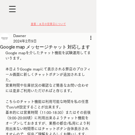
D
​​重要：８月の営業日について
Dawner
2024年2月9日
Google map メッセージチャット 対応します
Google mapを介したチャット機能を試験運用してま
いります。
VIN
本日よりGoogle mapにて表示される弊店のプロフィ
ール画面に新しくチャットボタンが追加されまし
た。
営業時間や在庫状況の確認など簡易なお問い合わせ
には是非ご利用いただければと存じます。
こちらのチャット機能は利用可能な時間を私の任意
でon/off設定することが出来ます。
基本的には営業時間（11:00-18:30）またはその前後
（9:00-20:00頃）に利用出来るようチャット機能を
オープンしておきますが、業務の都合/私用により利
用出来ない時間帯にはチャットボタン自体表示され
ませんので、何卒ご理解をよろしくお願いします。