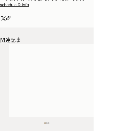
schedule & info
関連記事
3月/4月の家具の配送につ
schedule （1/12