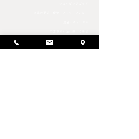
ショッピングガイド
家具の配送・保管・アフターフォロー
返品・キャンセル
特定商取引法に基づく表記
プライバシーポリシー
SCHEDULE & NEWS
REPAIR SERVICE
修理事例
〒168-0081 東京都杉並区宮前3-35-16
MAP>>
T /
0368743228
M /
info@dawner.jp