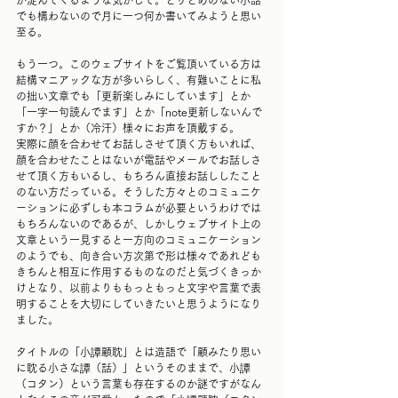
か淀んでくるような気がして。とりとめのない小話
でも構わないので月に一つ何か書いてみようと思い
至る。
もう一つ。このウェブサイトをご覧頂いている方は
結構マニアックな方が多いらしく、有難いことに私
の拙い文章でも「更新楽しみにしています」とか
「一字一句読んでます」とか「note更新しないんで
すか？」とか（冷汗）様々にお声を頂戴する。
実際に顔を合わせてお話しさせて頂く方もいれば、
顔を合わせたことはないが電話やメールでお話しさ
せて頂く方もいるし、もちろん直接お話ししたこと
のない方だっている。そうした方々とのコミュニケ
ーションに必ずしも本コラムが必要というわけでは
もちろんないのであるが、しかしウェブサイト上の
文章という一見すると一方向のコミュニケーション
のようでも、向き合い方次第で形は様々であれども
きちんと相互に作用するものなのだと気づくきっか
けとなり、以前よりももっともっと文字や言葉で表
明することを大切にしていきたいと思うようになり
ました。
タイトルの「小譚顧耽」とは造語で「顧みたり思い
に耽る小さな譚（話）」というそのままで、小譚
（コタン）という言葉も存在するのか謎ですがなん