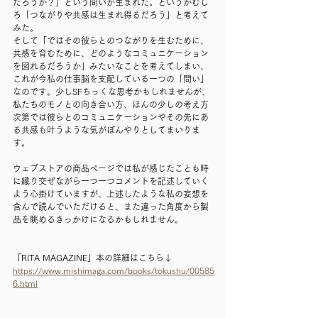
だろうか？」という問いが生まれた。というかむし
ろ「つながりや共感は生まれ得るだろう」と考えて
みた。
そして「ではその彼らとのつながりを生むために、
共感を育むために、どのようなコミュニケーション
を図れるだろうか」みたいなことを考えてしまい、
これが今私の仕事脳を支配している一つの「問い」
なのです。少しSFちっくな思考かもしれませんが、
私たちのモノとの向き合い方、ほんの少しの考え方
次第では彼らとのコミュニケーションやその先にあ
る共感も叶うような気がぼんやりとしてまいりま
す。
ウェブストアの商品ページでは私が感じたことも時
に織り交ぜながら一つ一つコメントを記述していく
よう心掛けていますが、上述したような私の妄想を
含んで読んでいただけると、また違った角度から製
品を眺めるきっかけになるかもしれません。
「RITA MAGAZINE」本の詳細はこちら↓
https://www.mishimaga.com/books/tokushu/00585
6.html