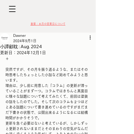
D
​​重要：８月の営業日について
Dawner
2024年9月1日
小譚顧耽 : Aug. 2024
更新日：
2024年12月1日
＋
VIN
突然ですが、その月を振り返るような、またはその
時思考したちょっとした小話など始めてみようと思
います。
理由は、少し前に用意した「コラム」の更新が滞っ
ていることがまず一つ。コラムではきちんと真面目
に様々な話題について考えてみたくて、前回は塗装
の話をしたのでした。そして次のコラムも２つほど
とある話題について書き進めているのですがまだま
だ下書きの状態で、公開出来るようになるには結構
時間がかかりそうで。
更新を急ぐ必要はないと考えているが、しかしずっ
と更新されないままだとそのまわりの空気がなんだ