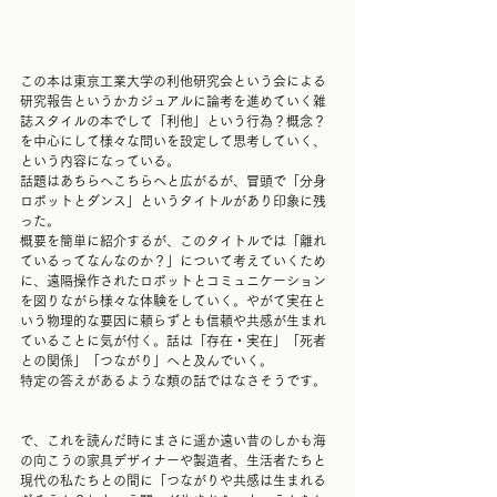
この本は東京工業大学の利他研究会という会による
研究報告というかカジュアルに論考を進めていく雑
誌スタイルの本でして「利他」という行為？概念？
を中心にして様々な問いを設定して思考していく、
という内容になっている。
話題はあちらへこちらへと広がるが、冒頭で「分身
ロボットとダンス」というタイトルがあり印象に残
った。
概要を簡単に紹介するが、このタイトルでは「離れ
ているってなんなのか？」について考えていくため
に、遠隔操作されたロボットとコミュニケーション
を図りながら様々な体験をしていく。やがて実在と
いう物理的な要因に頼らずとも信頼や共感が生まれ
ていることに気が付く。話は「存在・実在」「死者
との関係」「つながり」へと及んでいく。
特定の答えがあるような類の話ではなさそうです。
で、これを読んだ時にまさに遥か遠い昔のしかも海
の向こうの家具デザイナーや製造者、生活者たちと
現代の私たちとの間に「つながりや共感は生まれる