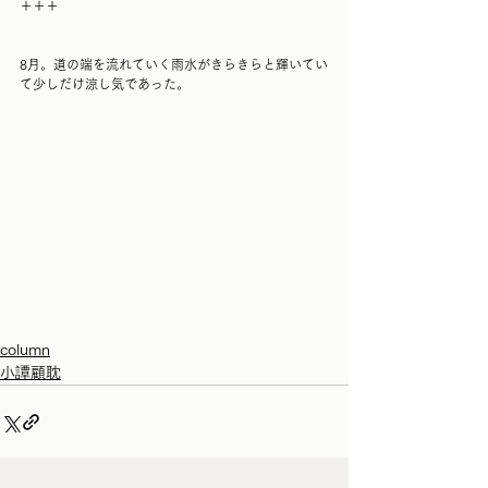
＋＋＋
8月。道の端を流れていく雨水がきらきらと輝いてい
て少しだけ涼し気であった。
column
小譚顧耽