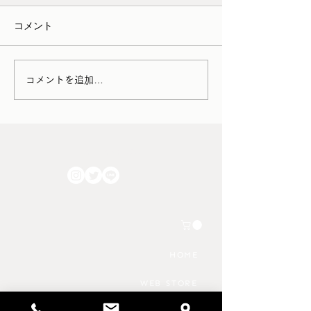
1月12日（月）12:0
コメント
・家財便（アートセッティン
通常スケジュール 
グデリバリー） →シーズン
15日（火〜木）定
料金が発生 →時間帯指定が
作業のため実店舗
出来なくなります。 お引っ
す 1月16日（金）1
コメントを追加…
越しをはじめ家財の輸送が増
18:00 通常スケジ
える2026年3月1日～4月30日
17日（土）12:00〜
までの期間中に家具の集荷ま
常スケジュール 1
たは配達作業が発生する場
（日）12:00〜18:
FOLLOW US!!
合、シーズン料金として＋
ケジュール ＊予
2,200円/件 が発生いたしま
る場合には、上記
す。 さらに上記期間におい
してご案内いたし
ては全国すべてのエリアにお
店を予定される場
いて時間帯の指定が出来なく
数です
なるようです。 これから家
HOME
具のご購入を検討される方は
WEB STORE
ショッピングガイド