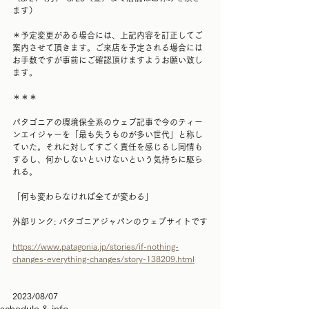
ます）
＊予定変更がある場合には、上記内容を訂正してご
案内させて頂きます。ご来店を予定される場合には
お手数ですが事前にご確認頂けますようお願い致し
ます。
＊＊＊
パタゴニアの環境保全系のウェブ記事で今のティー
ンエイジャーを「最も失うものが多い世代」と称し
ていた。それに対してすごく責任を感じるし同情も
するし、何かしないといけないという気持ちに駆ら
れる。
「何も変わらなければ全てが変わる」
外部リンク: パタゴニアジャパンのウェブサイトです
https://www.patagonia.jp/stories/if-nothing-
changes-everything-changes/story-138209.html
2023/08/07