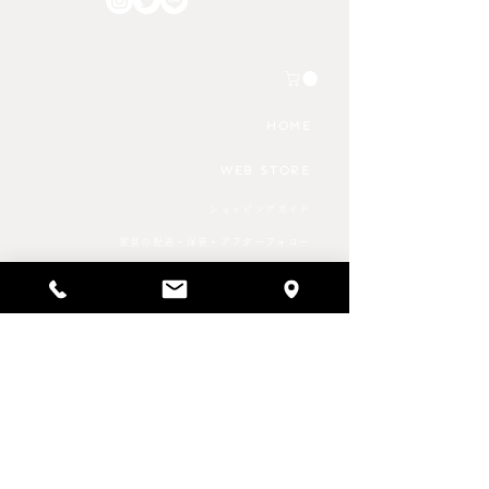
2,200円/件 が発生いたしま
る場合には、上記
す。 さらに上記期間におい
してご案内いたし
ては全国すべてのエリアにお
店を予定される場
いて時間帯の指定が出来なく
数です
なるようです。 これから家
HOME
具のご購入を検討される方は
WEB STORE
ショッピングガイド
家具の配送・保管・アフターフォロー
返品・キャンセル
特定商取引法に基づく表記
プライバシーポリシー
SCHEDULE & NEWS
REPAIR SERVICE