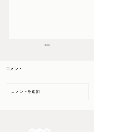
3月/4月の家具の配送につ
schedule （1/12
いて
1月12日（月）12:0
コメント
・家財便（アートセッティン
通常スケジュール 
グデリバリー） →シーズン
15日（火〜木）定
料金が発生 →時間帯指定が
作業のため実店舗
出来なくなります。 お引っ
す 1月16日（金）1
コメントを追加…
越しをはじめ家財の輸送が増
18:00 通常スケジ
える2026年3月1日～4月30日
17日（土）12:00〜
までの期間中に家具の集荷ま
常スケジュール 1
たは配達作業が発生する場
（日）12:00〜18:
FOLLOW US!!
合、シーズン料金として＋
ケジュール ＊予