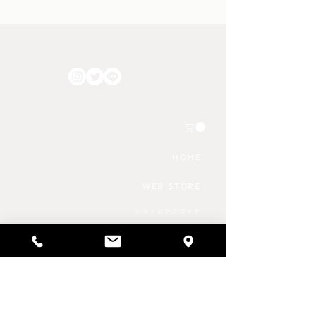
える2026年3月1日～4月30日
17日（土）12:00〜
までの期間中に家具の集荷ま
常スケジュール 1
たは配達作業が発生する場
（日）12:00〜18:
FOLLOW US!!
合、シーズン料金として＋
ケジュール ＊予
2,200円/件 が発生いたしま
る場合には、上記
す。 さらに上記期間におい
してご案内いたし
ては全国すべてのエリアにお
店を予定される場
いて時間帯の指定が出来なく
数です
なるようです。 これから家
HOME
具のご購入を検討される方は
WEB STORE
ショッピングガイド
家具の配送・保管・アフターフォロー
返品・キャンセル
特定商取引法に基づく表記
プライバシーポリシー