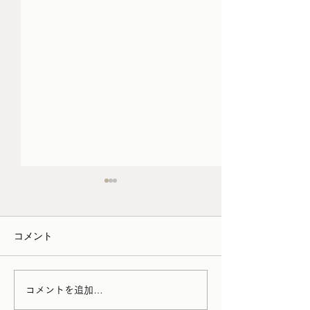
3月/4月の家具の配送につ
schedule （1/12
いて
1月12日（月）12:0
コメント
・家財便（アートセッティン
通常スケジュール 
グデリバリー） →シーズン
15日（火〜木）定
料金が発生 →時間帯指定が
作業のため実店舗
出来なくなります。 お引っ
す 1月16日（金）1
コメントを追加…
越しをはじめ家財の輸送が増
18:00 通常スケジ