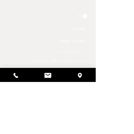
す。 さらに上記期間におい
してご案内いたし
ては全国すべてのエリアにお
店を予定される場
いて時間帯の指定が出来なく
数です
なるようです。 これから家
HOME
具のご購入を検討される方は
WEB STORE
ショッピングガイド
家具の配送・保管・アフターフォロー
返品・キャンセル
特定商取引法に基づく表記
プライバシーポリシー
SCHEDULE & NEWS
REPAIR SERVICE
修理事例