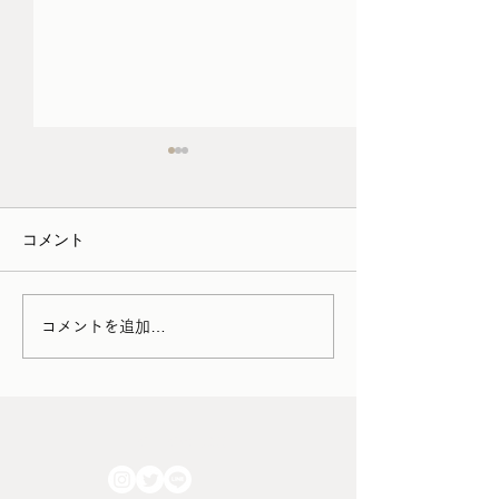
3月/4月の家具の配送につ
schedule （1/12
いて
1月12日（月）12:0
コメント
・家財便（アートセッティン
通常スケジュール 
グデリバリー） →シーズン
15日（火〜木）定
料金が発生 →時間帯指定が
作業のため実店舗
出来なくなります。 お引っ
す 1月16日（金）1
コメントを追加…
越しをはじめ家財の輸送が増
18:00 通常スケジ
える2026年3月1日～4月30日
17日（土）12:00〜
までの期間中に家具の集荷ま
常スケジュール 1
たは配達作業が発生する場
（日）12:00〜18:
FOLLOW US!!
合、シーズン料金として＋
ケジュール ＊予
2,200円/件 が発生いたしま
る場合には、上記