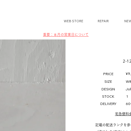
WEB STORE
REPAIR
NE
​​重要：８月の営業日について
2-1
¥9,
PRICE
SIZE
W8
DESIGN
Jo
STOCK
1
DELIVERY
6
宅急便料
記載の配送ランクを参