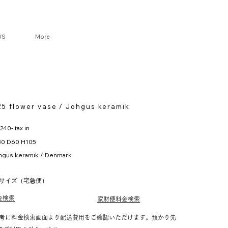
DA
WS
More
VINTA
25 flower vase / Johgus keramik
240- tax in
0 D60 H105
hgus keramik / Denmark
0サイズ（宅急便）
金検索
家財便料金検索
考に料金検索画面より配送費用をご確認いただけます。預かり先