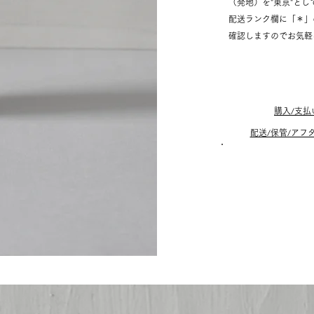
（発地）を"東京"と
配送ランク欄に「＊」
確認しますのでお気軽
購入/支払
配送/保管/アフ