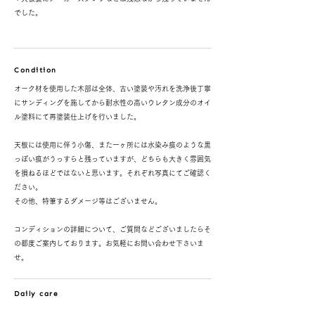
でした。
Condition
オーク材を使用した木部は全体、古い塗装や汚れを洗浄後丁寧
にサンディングを施してから耐水性の高いウレタン成分のオイ
ル塗料にて再塗装仕上げを行いました。
天板には使用に伴う小傷、また一ヶ所には水染み痕のような黒
っぽい痕がうっすらと残っていますが、どちらも大きく雰囲気
を損ねるほどではないと思います。それぞれ写真にてご確認く
ださい。
その他、特筆するダメージ等はございません。
コンディションの詳細について、ご質問などございましたらそ
の都度ご案内しております。お気軽にお問い合わせ下さいま
せ。
Daily care