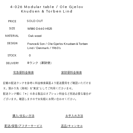
4-026 Modular table / Ole Gjelov
Knudsen & Torben Lind
SOLD OUT
PRICE
SIZE
W580 D660 H525
Oak wood
MATERIAL
DESIGN
France & Son / Ole Gjerlov Knudsen & Torben
Lind / Denmark / 1960's
0
STOCK
Bランク（家財便）
DELIVERY
宅急便料金検索
家財便料金検索
記載の配送ランクを参考に料金検索画面より配送費用をご確認いただけま
す。預かり先（発地）を"東京"としてご利用くださいませ。
配送ランク欄に「＊」のある製品はオプション料金など別途必要な場合が
ございます。確認しますのでお気軽にお問い合わせください。
購入/支払い方法
お手入れ方法
配送/保管/アフターサービス
返品/キャンセル