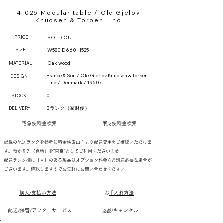
4-026 Modular table / Ole Gjelov
Knudsen & Torben Lind
PRICE
SOLD OUT
SIZE
W580 D660 H525
Oak wood
MATERIAL
France & Son / Ole Gjerlov Knudsen & Torben
DESIGN
Lind / Denmark / 1960's
0
STOCK
Bランク（家財便）
DELIVERY
宅急便料金検索
家財便料金検索
記載の配送ランクを参考に料金検索画面より配送費用をご確認いただけま
す。預かり先（発地）を"東京"としてご利用くださいませ。
配送ランク欄に「＊」のある製品はオプション料金など別途必要な場合が
ございます。確認しますのでお気軽にお問い合わせください。
購入/支払い方法
​
お手入れ方法
配送/保管/アフターサービス
返品/キャンセル