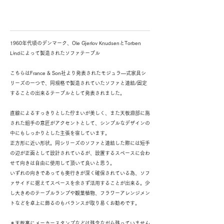
1960年代頃のデンマーク、Ole Gjerlov KnudsenとTorben
Lindによって製造されたソファテーブル
こちらはFrance & Son社より発表されたモジュラ―式家具シ
リーズの一つで、同規格で製造されていたソファと連結/固定
することの出来るテーブルとして発表されました。
直線によるすっきりとした佇まいが美しく、また天板淵部に施
された組手の意匠がアクセントとして、シンプルなデザインの
中にもしっかりとした主張を宿しています。
正方形に近い形状。同シリーズのソファと連結した際には短手
の辺が正面として設計されているが、設置するスペースに合わ
せて向きは自由に使用して頂いて良いと思う。
いずれの向きであっても奥行きが深く確保されている為、ソフ
ァサイドに据えてスペースを余さず活用することが出来る。少
し大きめのテーブルランプや観葉植物、フラワーアレンジメン
トなどを卓上に飾るのもバランスが取り易くお勧めです。
＊天板裏にメーカースタンプなどは残念ながら残っていません