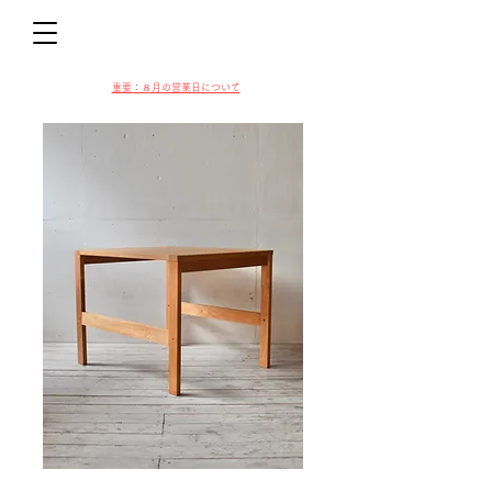
D
​​重要：８月の営業日について
VIN