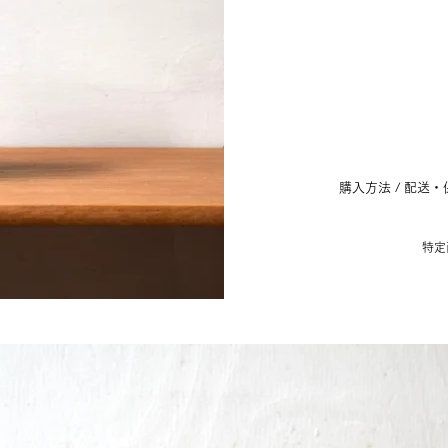
購
入方法
/ 配送・
特定