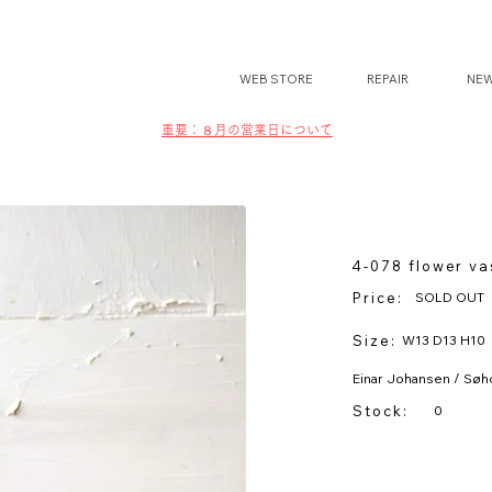
WEB STORE
REPAIR
NE
​​重要：８月の営業日について
4-078 flower v
Price:
SOLD OUT
Size:
W13 D13 H10
Einar Johansen / Sø
Stock:
0