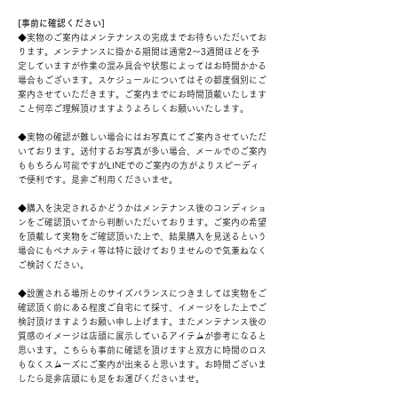
[事前に確認ください]
◆実物のご案内はメンテナンスの完成までお待ちいただいてお
ります。メンテナンスに掛かる期間は通常2～3週間ほどを予
定していますが作業の混み具合や状態によってはお時間かかる
場合もございます。スケジュールについてはその都度個別にご
案内させていただきます。ご案内までにお時間頂戴いたします
こと何卒ご理解頂けますようよろしくお願いいたします。
​◆実物の確認が難しい場合にはお写真にてご案内させていただ
いております。送付するお写真が多い場合、メールでのご案内
ももちろん可能ですがLINEでのご案内の方がよりスピーディ
で便利です。是非ご利用くださいませ。
◆購入を決定されるかどうかはメンテナンス後のコンディショ
ンをご確認頂いてから判断いただいております。ご案内の希望
を頂戴して実物をご確認頂いた上で、結果購入を見送るという
場合にもペナルティ等は特に設けておりませんので気兼ねなく
ご検討ください。
◆設置される場所とのサイズバランスにつきましては実物をご
確認頂く前にある程度ご自宅にて採寸、イメージをした上でご
検討頂けますようお願い申し上げます。また
メンテナンス後の
質感のイメージは店頭に展示しているアイテムが参考になると
思います。こちらも事前に確認を頂けますと双方に時間のロス
もなくスムーズにご案内が出来ると思います。お時間ございま
したら是非店頭にも足をお運びくださいませ。