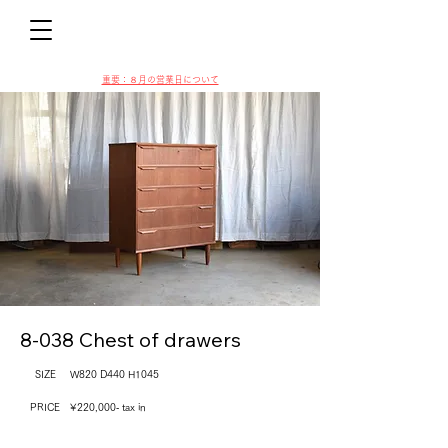
D
​​重要：８月の営業日について
VIN
8-038 Chest of drawers
SIZE
W820 D440 H1045
PRICE
¥220,000‐ tax in