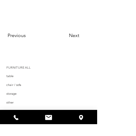
Previous
Next
FURNITURE ALL
table
chair / sofa
storage
other
object
SOLD OUT
STOCK