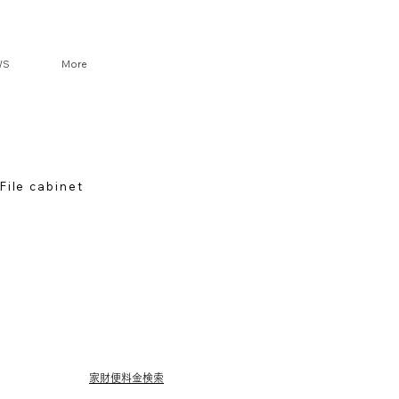
DA
WS
More
VINTA
File cabinet
家財便料金検索