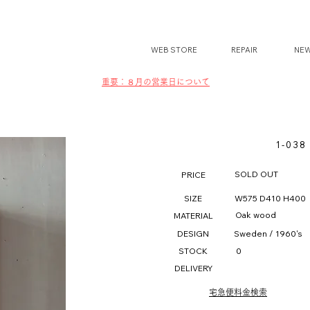
WEB STORE
REPAIR
NE
​​重要：８月の営業日について
1-038 
SOLD OUT
PRICE
SIZE
W575 D410 H400
Oak wood
MATERIAL
DESIGN
Sweden / 1960's
STOCK
0
DELIVERY
宅急便料金検索