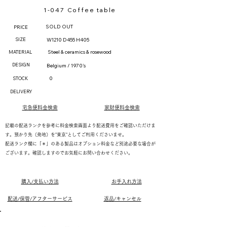
1-047 Coffee table
SOLD OUT
PRICE
SIZE
W1210 D455 H405
Steel & ceramics & rosewood
MATERIAL
DESIGN
Belgium / 1970's
0
STOCK
DELIVERY
宅急便料金検索
家財便料金検索
記載の配送ランクを参考に料金検索画面より配送費用をご確認いただけま
す。預かり先（発地）を"東京"としてご利用くださいませ。
配送ランク欄に「＊」のある製品はオプション料金など別途必要な場合が
ございます。確認しますのでお気軽にお問い合わせください。
購入/支払い方法
お手入れ方法
配送/保管/アフターサービス
返品/キャンセル