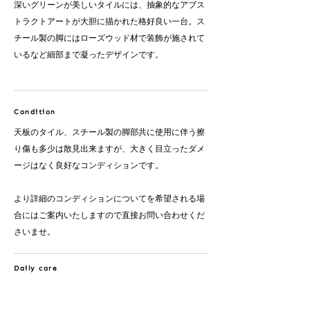
深いグリーンが美しいタイルには、抽象的なアブス
トラクトアートが大胆に描かれた格好良い一台。ス
チール製の脚にはローズウッド材で装飾が施されて
いるなど細部まで凝ったデザインです。
Condition
天板のタイル、スチール製の脚部共に使用に伴う擦
り傷も多少は散見出来ますが、大きく目立ったダメ
ージはなく良好なコンディションです。​​
より詳細のコンディションについてを希望される場
合にはご案内いたしますので直接お問い合わせくだ
さいませ。
Daily care