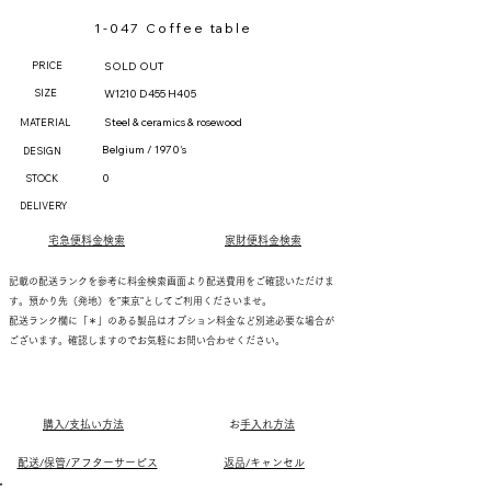
1-047 Coffee table
PRICE
SOLD OUT
SIZE
W1210 D455 H405
Steel & ceramics & rosewood
MATERIAL
Belgium / 1970's
DESIGN
0
STOCK
DELIVERY
宅急便料金検索
家財便料金検索
記載の配送ランクを参考に料金検索画面より配送費用をご確認いただけま
す。預かり先（発地）を"東京"としてご利用くださいませ。
配送ランク欄に「＊」のある製品はオプション料金など別途必要な場合が
ございます。確認しますのでお気軽にお問い合わせください。
購入/支払い方法
​
お手入れ方法
配送/保管/アフターサービス
返品/キャンセル