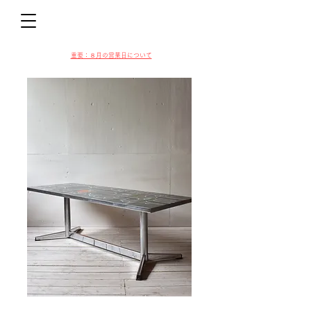
D
​​重要：８月の営業日について
VIN