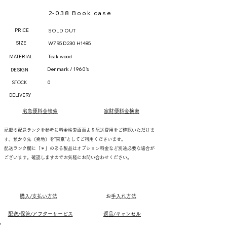
2-038 Book case
PRICE
SOLD OUT
SIZE
W795 D230 H1485
Teak wood
MATERIAL
Denmark / 1960's
DESIGN
0
STOCK
DELIVERY
宅急便料金検索
家財便料金検索
記載の配送ランクを参考に料金検索画面より配送費用をご確認いただけま
す。預かり先（発地）を"東京"としてご利用くださいませ。
配送ランク欄に「＊」のある製品はオプション料金など別途必要な場合が
ございます。確認しますのでお気軽にお問い合わせください。
購入/支払い方法
​
お手入れ方法
配送/保管/アフターサービス
返品/キャンセル