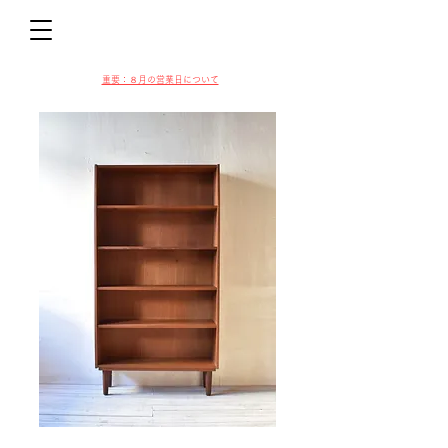
D
​​重要：８月の営業日について
VIN