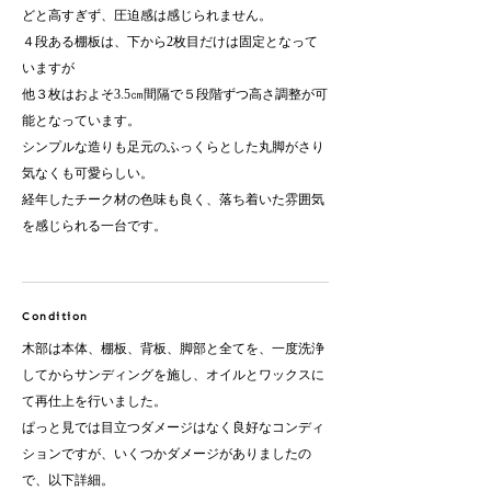
どと高すぎず、圧迫感は感じられません。
４段ある棚板は、下から2枚目だけは固定となって
いますが
他３枚はおよそ3.5㎝間隔で５段階ずつ高さ調整が可
能となっています。
シンプルな造りも足元のふっくらとした丸脚がさり
気なくも可愛らしい。
​経年したチーク材の色味も良く、落ち着いた雰囲気
を感じられる一台です。
Condition
木部は本体、棚板、背板、脚部と全てを、一度洗浄
してからサンディングを施し、オイルとワックスに
て再仕上を行いました。
ぱっと見では目立つダメージはなく良好なコンディ
ションですが、いくつかダメージがありましたの
で、以下詳細。