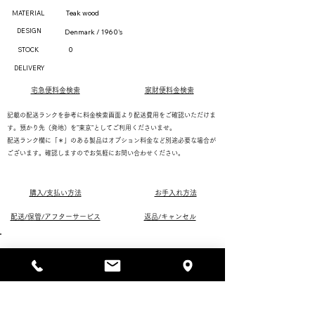
Teak wood
MATERIAL
DESIGN
Denmark / 1960's
0
STOCK
DELIVERY
宅急便料金検索
家財便料金検索
記載の配送ランクを参考に料金検索画面より配送費用をご確認いただけま
す。預かり先（発地）を"東京"としてご利用くださいませ。
配送ランク欄に「＊」のある製品はオプション料金など別途必要な場合が
ございます。確認しますのでお気軽にお問い合わせください。
購入/支払い方法
お手入れ方法
配送/保管/アフターサービス
返品/キャンセル
​注文 / お問い合わせフォ
ームへ