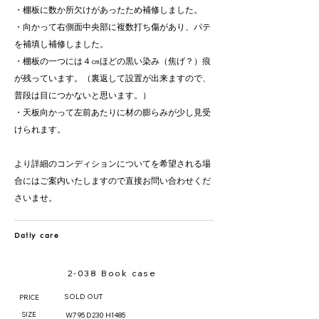
・棚板に数か所欠けがあったため補修しました。
・向かって右側面中央部に複数打ち傷があり、パテ
を補填し補修しました。
・棚板の一つには４㎝ほどの黒い染み（焦げ？）痕
が残っています。（裏返して設置が出来ますので、
普段は目につかないと思います。）
・天板向かって左前あたりに材の膨らみが少し見受
けられます。
より詳細のコンディションについてを希望される場
合にはご案内いたしますので直接お問い合わせくだ
さいませ。
Daily care
2-038 Book case
SOLD OUT
PRICE
SIZE
W795 D230 H1485