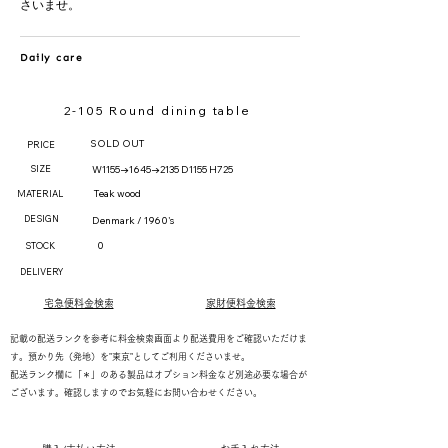
さいませ。
Daily care
2-105 Round dining table
SOLD OUT
PRICE
SIZE
W1155→1645→2135 D1155 H725
Teak wood
MATERIAL
DESIGN
Denmark / 1960's
0
STOCK
DELIVERY
宅急便料金検索
家財便料金検索
記載の配送ランクを参考に料金検索画面より配送費用をご確認いただけま
す。預かり先（発地）を"東京"としてご利用くださいませ。
配送ランク欄に「＊」のある製品はオプション料金など別途必要な場合が
ございます。確認しますのでお気軽にお問い合わせください。