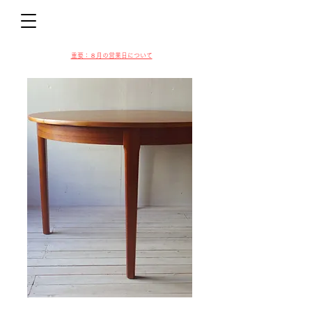
D
​​重要：８月の営業日について
VIN