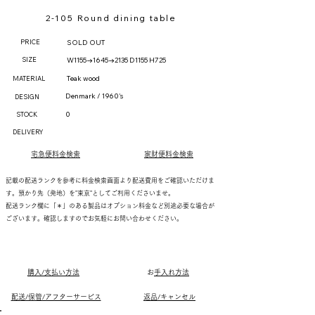
2-105 Round dining table
PRICE
SOLD OUT
SIZE
W1155→1645→2135 D1155 H725
Teak wood
MATERIAL
Denmark / 1960's
DESIGN
0
STOCK
DELIVERY
宅急便料金検索
家財便料金検索
記載の配送ランクを参考に料金検索画面より配送費用をご確認いただけま
す。預かり先（発地）を"東京"としてご利用くださいませ。
配送ランク欄に「＊」のある製品はオプション料金など別途必要な場合が
ございます。確認しますのでお気軽にお問い合わせください。
購入/支払い方法
​
お手入れ方法
配送/保管/アフターサービス
返品/キャンセル