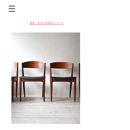
D
​​重要：８月の営業日について
VIN