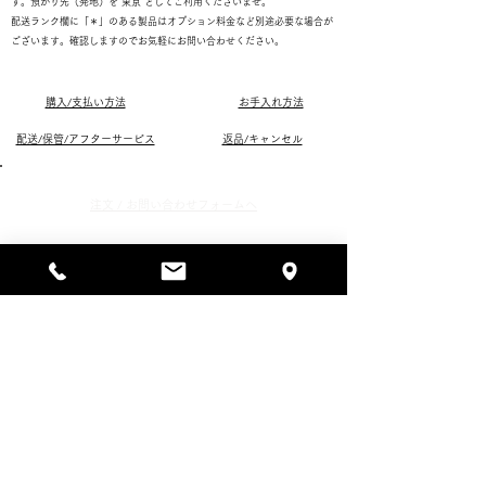
す。預かり先（発地）を"東京"としてご利用くださいませ。
配送ランク欄に「＊」のある製品はオプション料金など別途必要な場合が
ございます。確認しますのでお気軽にお問い合わせください。
購入/支払い方法
お手入れ方法
配送/保管/アフターサービス
返品/キャンセル
​注文 / お問い合わせフォ
ームへ
ORDER FORM / CONTACT FORM
ご用件
商品名 / 商品番号