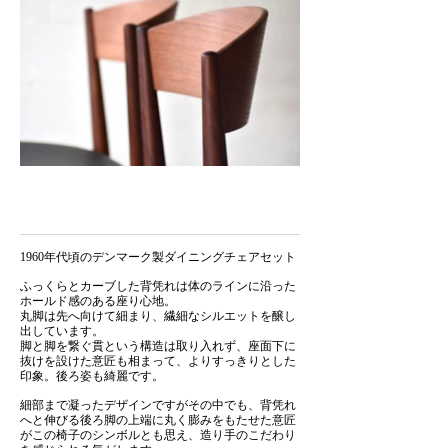
1960年代頃のデンマーク製ダイニングチェアセット
ふっくらとカーブした背凭れは体のラインに沿った
ホールド感のある座り心地。
丸脚は先へ向けて細まり、繊細なシルエットを醸し
出しています。
脚と脚を繋ぐ貫という構造は取り入れず、座面下に
抜けを設けた意匠も相まって、よりすっきりとした
印象。後ろ姿も綺麗です。
細部まで凝ったデザインですがその中でも、背凭れ
へと伸びる後ろ脚の上端に丸く膨みをもたせた意匠
がこの椅子のシンボルとも思え、造り手のこだわり