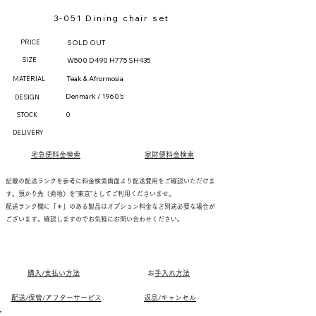
3-051 Dining chair set
PRICE
SOLD OUT
SIZE
W500 D490 H775 SH435
Teak & Afrormosia
MATERIAL
Denmark / 1960's
DESIGN
0
STOCK
DELIVERY
宅急便料金検索
家財便料金検索
記載の配送ランクを参考に料金検索画面より配送費用をご確認いただけま
す。預かり先（発地）を"東京"としてご利用くださいませ。
配送ランク欄に「＊」のある製品はオプション料金など別途必要な場合が
ございます。確認しますのでお気軽にお問い合わせください。
購入/支払い方法
​
お手入れ方法
配送/保管/アフターサービス
返品/キャンセル