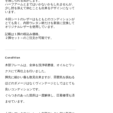
を感じられる気がします。
ハーフアームとまではいかないかもしれませんが、
少し肘を添えて休むことも出来るデザインになって
います。
今回シートのレザーはもともとのコンディションが
とても良く、内部ウレタン材だけを新規に交換して
オリジナルレザーを使用しています。
記載は１脚の税込み価格。
２脚セット～のご注文か可能です。
Condition
木部フレームは、全体を洗浄研磨後、オイルとワッ
クスにて再仕上を行いました。
脚先に細かい傷も散見出来ますが、雰囲気を損ねる
ほどのダメージはなくヴィンテージとしてはとても
良いコンディションです。
ぐらつきのあった箇所は一度解体し、圧着修理も済
ませています。