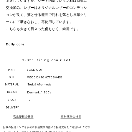
上述していますが、シート内部ウレタン材は新規に
交換済み。レザーはオリジナルレザーのコンディシ
ョンが良く、落とせる範囲で汚れを落とし皮革クリ
ームにて磨きなおし、再使用しています。
​こちらも大きく目立った傷もなく、綺麗です。
Daily care
3-051 Dining chair set
SOLD OUT
PRICE
SIZE
W500 D490 H775 SH435
Teak & Afrormosia
MATERIAL
DESIGN
Denmark / 1960's
0
STOCK
DELIVERY
宅急便料金検索
家財便料金検索
記載の配送ランクを参考に料金検索画面より配送費用をご確認いただけま