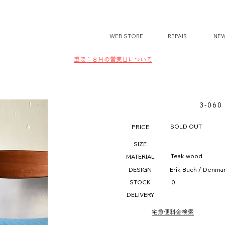
WEB STORE
REPAIR
NE
​​重要：８月の営業日について
3-060 
SOLD OUT
PRICE
SIZE
Teak wood
MATERIAL
DESIGN
Erik Buch / Denmar
STOCK
0
DELIVERY
宅急便料金検索