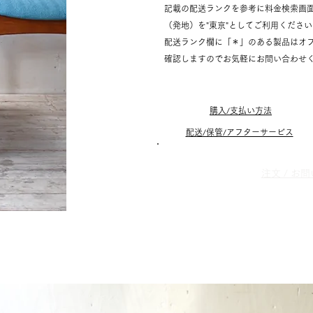
記載の配送ランクを参考に料金検索画
（発地）を"東京"としてご利用くださ
配送ランク欄に「＊」のある製品はオ
確認しますのでお気軽にお問い合わせ
購入/支払い方法
配送/保管/アフターサービス
​注文 / 