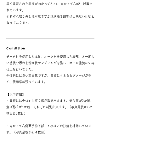
黒く塗装された棚板が向かって左×1、向かって右×2、設置さ
れています。
それぞれ取り外しは可能ですが現状高さ調整は出来ない仕様と
なっております。
Condition
チーク材を使用した本体、オーク材を使用した脚部、と一度古
い塗装や汚れを洗浄後サンディングを施し、オイル塗装にて再
仕上を行いました。
全体的には良い雰囲気ですが、天板にもともとダメージが多
く、使用感は残っています。
【以下詳細】
・天板には全体的に擦り傷が散見出来ます。染み痕が2か所、
焦げ跡？が1か所、それぞれ判別出来ます。（写真最後から2
枚目＆3枚目）
・向かって右側面手前下部、１㎝ほどの打痕を補修していま
す。（写真最後から４枚目）