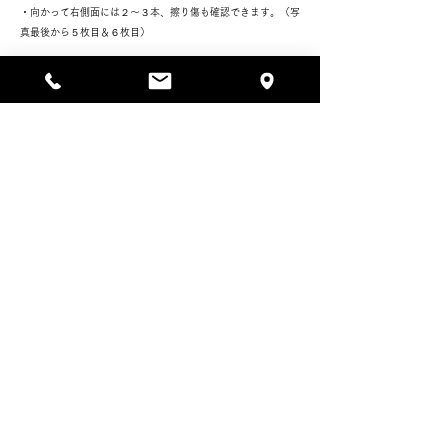
・向かって右側面には２～３本、擦り傷も確認できます。（写
真最後から５枚目＆６枚目）
それぞれ写真にてご確認くださいませ。
より詳細のコンディションについてを希望される場合にはご案
内致しますのでお問い合わせくださいませ。
Daily care
3-070 Sideboard
SOLD OUT
PRICE
SIZE
W1550 D430 H1220
Teak & Oak wood
MATERIAL
DESIGN
Denmark / 1960's
0
STOCK
DELIVERY
宅急便料金検索
家財便料金検索