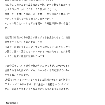
およそ42㎝と高く設計された脚元のデザイン。
余白を広く設けたその立ち姿から一際、チーク材の木目がくっ
きりと浮かび上がってくるような気がしてきます。
本体（チーク材）と脚部（オーク材）、また引き戸と抽斗（チ
ーク材）を隔てる仕切り板（アフロチーク材）
と、材の取り合わせにも工夫を凝らした意匠が興味深い作品で
す。
実用面では高さのある設計が屈まずとも作業をしやすく、日常
頻繁なモノの出し入れに重宝します。
抽斗を下に配列することで、奥まで見渡しやすく取り出しやす
い設計。抽斗の深さにもバリエーションを持たせて、至れり尽
くせり、幅広い用途に対応しています。
今回作業をしていて途中で気が付いたのですが、2→3→2と不
規則な抽斗の配列であっても、しっかりと木目を繋げているん
ですよね。さすがです。
”脚長なシルエット”や”ふっくらとした造形が美しい抽斗把手の
デザイン”がこのサイドボードの主役かと最初思っていたので
すが、細部まで見ていくと様々なこだわりに気づかされます。
【収納内部】