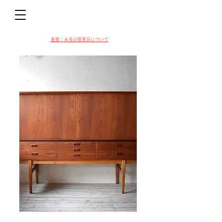
D
​​重要：８月の営業日について
VIN