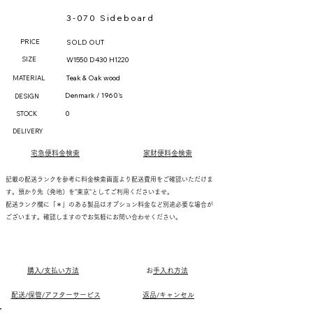
3-070 Sideboard
PRICE
SOLD OUT
SIZE
W1550 D430 H1220
Teak & Oak wood
MATERIAL
Denmark / 1960's
DESIGN
0
STOCK
DELIVERY
宅急便料金検索
家財便料金検索
記載の配送ランクを参考に料金検索画面より配送費用をご確認いただけま
す。預かり先（発地）を"東京"としてご利用くださいませ。
配送ランク欄に「＊」のある製品はオプション料金など別途必要な場合が
ございます。確認しますのでお気軽にお問い合わせください。
購入/支払い方法
​
お手入れ方法
配送/保管/アフターサービス
返品/キャンセル