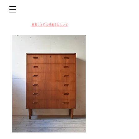
D
​​重要：８月の営業日について
VIN