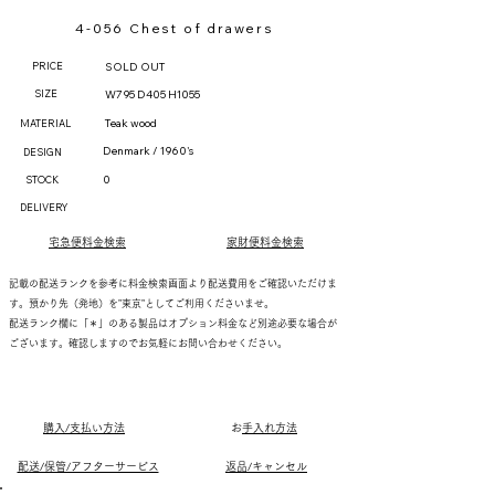
4-056 Chest of drawers
PRICE
SOLD OUT
SIZE
W795 D405 H1055
Teak wood
MATERIAL
Denmark / 1960's
DESIGN
0
STOCK
DELIVERY
宅急便料金検索
家財便料金検索
記載の配送ランクを参考に料金検索画面より配送費用をご確認いただけま
す。預かり先（発地）を"東京"としてご利用くださいませ。
配送ランク欄に「＊」のある製品はオプション料金など別途必要な場合が
ございます。確認しますのでお気軽にお問い合わせください。
購入/支払い方法
​
お手入れ方法
配送/保管/アフターサービス
返品/キャンセル