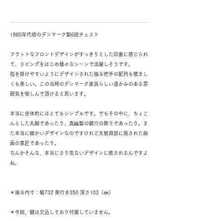
1960年代頃のデンマーク製6段チェスト
フラットなフロントデザインがすっきりとした印象に感じられ
て、リビングをはじめ様々なシーンで活躍しそうです。
指を掛けやすいようにデザインされた抽斗把手の配列も慎まし
くも美しい。この当時のデンマーク家具らしい温かみのある雰
囲気を愉しんで頂けると思います。
本当に全体的にはとてもシンプルです。でもその中に、ちょこ
んとした丸脚であったり、真鍮製の鍵穴の飾りであったり。ま
た本当に細かいデザインなのですけれど天板淵部に施された曲
面の意匠であったり。
なんかそんな、本当にさり気ないデザインに癒されるんですよ
ね。
＊抽斗内寸：幅732 奥行き350 深さ103（㎜）
＊今回、鍵は欠品しており付属していません。