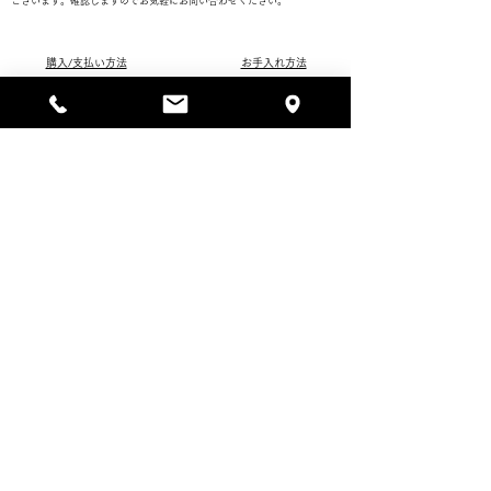
ございます。確認しますのでお気軽にお問い合わせください。
購入/支払い方法
お手入れ方法
配送/保管/アフターサービス
返品/キャンセル
​注文 / お問い合わせフォ
ームへ
ORDER FORM / CONTACT FORM
ご用件
商品名 / 商品番号
支払方法