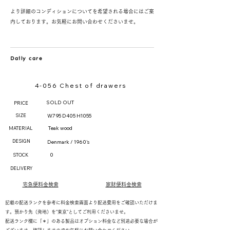
より詳細のコンディションについてを希望される場合にはご案
内しております。お気軽にお問い合わせくださいませ。
Daily care
4-056 Chest of drawers
SOLD OUT
PRICE
SIZE
W795 D405 H1055
Teak wood
MATERIAL
DESIGN
Denmark / 1960's
0
STOCK
DELIVERY
宅急便料金検索
家財便料金検索
記載の配送ランクを参考に料金検索画面より配送費用をご確認いただけま
す。預かり先（発地）を"東京"としてご利用くださいませ。
配送ランク欄に「＊」のある製品はオプション料金など別途必要な場合が