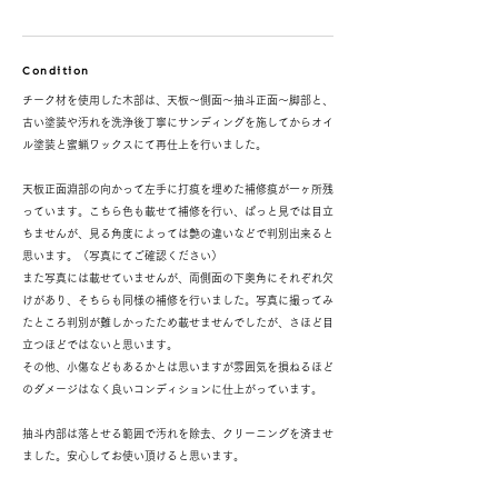
Condition
チーク材を使用した木部は、天板～側面～抽斗正面～脚部と、
古い塗装や汚れを洗浄後丁寧にサンディングを施してからオイ
ル塗装と蜜蝋ワックスにて再仕上を行いました。
天板正面淵部の向かって左手に打痕を埋めた補修痕が一ヶ所残
っています。こちら色も載せて補修を行い、ぱっと見では目立
ちませんが、見る角度によっては艶の違いなどで判別出来ると
思います。（写真にてご確認ください）
また写真には載せていませんが、両側面の下奥角にそれぞれ欠
けがあり、そちらも同様の補修を行いました。写真に撮ってみ
たところ判別が難しかったため載せませんでしたが、さほど目
立つほどではないと思います。
その他、小傷などもあるかとは思いますが雰囲気を損ねるほど
のダメージはなく良いコンディションに仕上がっています。
抽斗内部は落とせる範囲で汚れを除去、クリーニングを済ませ
ました。安心してお使い頂けると思います。