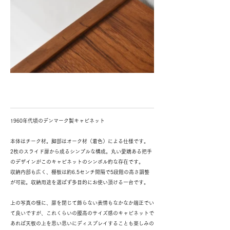
1960年代頃のデンマーク製キャビネット
本体はチーク材。脚部はオーク材（着色）による仕様です。
2枚のスライド扉から成るシンプルな構成。丸い愛嬌ある把手
のデザインがこのキャビネットのシンボル的な存在です。
収納内部も広く、棚板は約6.5センチ間隔で5段階の高さ調整
が可能。収納用途を選ばず多目的にお使い頂ける一台です。
上の写真の様に、扉を閉じて飾らない表情もなかなか端正でい
て良いですが、これくらいの腰高のサイズ感のキャビネットで
あれば天板の上を思い思いにディスプレイすることも楽しみの