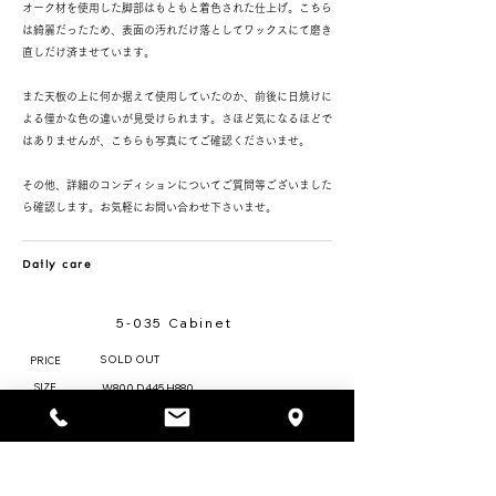
オーク材を使用した脚部はもともと着色された仕上げ。こちら
は綺麗だったため、表面の汚れだけ落としてワックスにて磨き
直しだけ済ませています。
また天板の上に何か据えて使用していたのか、前後に日焼けに
よる僅かな色の違いが見受けられます。さほど気になるほどで
はありませんが、こちらも写真にてご確認くださいませ。
その他、詳細のコンディションについてご質問等ございました
ら確認します。お気軽にお問い合わせ下さいませ。
Daily care
5-035 Cabinet
SOLD OUT
PRICE
SIZE
W800 D445 H880
Teak & Oak wood
MATERIAL
DESIGN
Denmark / 1960's
0
STOCK