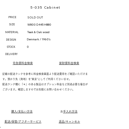
5-035 Cabinet
PRICE
SOLD OUT
SIZE
W800 D445 H880
Teak & Oak wood
MATERIAL
Denmark / 1960's
DESIGN
0
STOCK
DELIVERY
宅急便料金検索
家財便料金検索
記載の配送ランクを参考に料金検索画面より配送費用をご確認いただけま
す。預かり先（発地）を"東京"としてご利用くださいませ。
配送ランク欄に「＊」のある製品はオプション料金など別途必要な場合が
ございます。確認しますのでお気軽にお問い合わせください。
購入/支払い方法
​
お手入れ方法
配送/保管/アフターサービス
返品/キャンセル