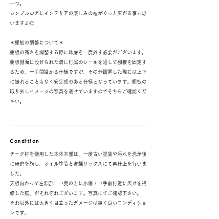
一つ。
シンプルゆえにインテリアの楽しみの幅がぐっと広がる事と思
いますよ◎
＊棚板の調整について＊
棚板の高さを調整する際には扉を一度外す必要がございます。
棚板側面に設けられた溝に付属のレールを通して棚板を固定す
るため、一手間掛かる仕様ですが、その分設置した際には上下
に振れることもなく安定感のある仕様となっています。棚板の
取り外しイメージの写真を載せていますのでそちらご確認くだ
さい。
Condition
チーク材を使用した本体木部は、一度古い塗装や汚れを洗浄後
に研磨を施し、オイル塗装と蜜蝋ワックスにて再仕上を行いま
した。
天板向かって左淵部、→奥の方に小傷 / →手前付近に欠けを補
修した痕、がそれぞれございます。写真にてご確認下さい。
それ以外には大きく目立ったダメージは無く良いコンディショ
ンです。