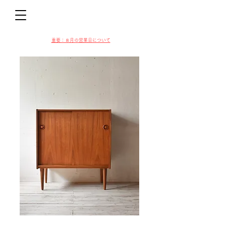
D
​​重要：８月の営業日について
VIN