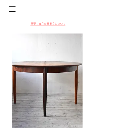
D
​​重要：８月の営業日について
VIN