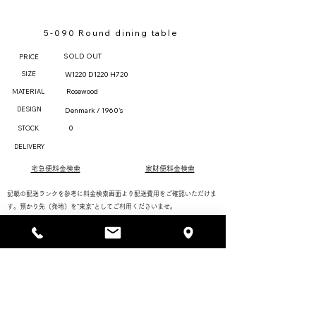
5-090 Round dining table
SOLD OUT
PRICE
SIZE
W1220 D1220 H720
Rosewood
MATERIAL
DESIGN
Denmark / 1960's
0
STOCK
DELIVERY
宅急便料金検索
家財便料金検索
記載の配送ランクを参考に料金検索画面より配送費用をご確認いただけま
す。預かり先（発地）を"東京"としてご利用くださいませ。
配送ランク欄に「＊」のある製品はオプション料金など別途必要な場合が
ございます。確認しますのでお気軽にお問い合わせください。
購入/支払い方法
お手入れ方法
配送/保管/アフターサービス
返品/キャンセル