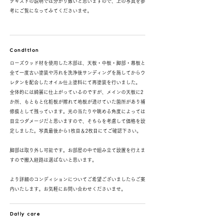
テキストの説明では分かり難いと思いますので、上の写真を参
考にご覧になってみてくださいませ。
Condition
ローズウッド材を使用した木部は、天板・中板・脚部・幕板と
全て一度古い塗装や汚れを洗浄後サンディングを施してからウ
レタンを配合したオイル仕上塗料にて再塗装を行いました。
全体的には綺麗に仕上がっているのですが、メインの天板に2
か所、もともと化粧板が擦れて地板が透けていた箇所があり補
修痕として残っています。光の当たりや眺める角度によっては
目立つダメージだと思いますので、そちらを考慮して価格を設
定しました。写真最後から1枚目＆2枚目にてご確認下さい。
脚部は取り外し可能です。お部屋の中で組み立て設置を行えま
すので搬入経路は選ばないと思います。
より詳細のコンディションについてご希望ございましたらご案
内いたします。お気軽にお問い合わせくださいませ。
Daily care