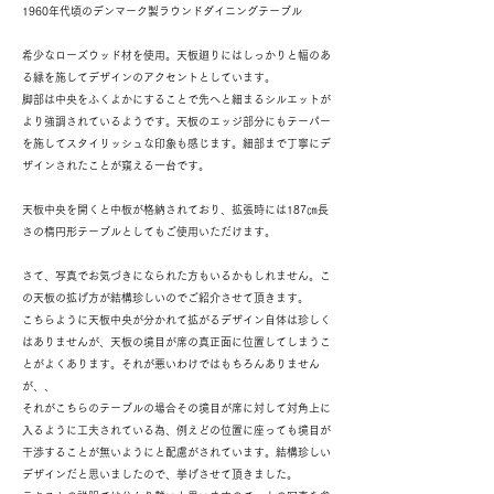
1960年代頃のデンマーク製ラウンドダイニングテーブル
希少なローズウッド材を使用。天板廻りにはしっかりと幅のあ
る縁を施してデザインのアクセントとしています。
脚部は中央をふくよかにすることで先へと細まるシルエットが
より強調されているようです。天板のエッジ部分にもテーパー
を施してスタイリッシュな印象も感じます。細部まで丁寧にデ
ザインされたことが窺える一台です。
天板中央を開くと中板が格納されており、拡張時には187㎝長
さの楕円形テーブルとしてもご使用いただけます。
さて、写真でお気づきになられた方もいるかもしれません。こ
の天板の拡げ方が結構珍しいのでご紹介させて頂きます。
こちらように天板中央が分かれて拡がるデザイン自体は珍しく
はありませんが、天板の境目が席の真正面に位置してしまうこ
とがよくあります。それが悪いわけではもちろんありません
が、、
それがこちらのテーブルの場合その境目が席に対して対角上に
入るように工夫されている為、例えどの位置に座っても境目が
干渉することが無いようにと配慮がされています。結構珍しい
デザインだと思いましたので、挙げさせて頂きました。