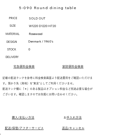
5-090 Round dining table
PRICE
SOLD OUT
SIZE
W1220 D1220 H720
Rosewood
MATERIAL
Denmark / 1960's
DESIGN
0
STOCK
DELIVERY
宅急便料金検索
家財便料金検索
記載の配送ランクを参考に料金検索画面より配送費用をご確認いただけま
す。預かり先（発地）を"東京"としてご利用くださいませ。
配送ランク欄に「＊」のある製品はオプション料金など別途必要な場合が
ございます。確認しますのでお気軽にお問い合わせください。
購入/支払い方法
​
お手入れ方法
配送/保管/アフターサービス
返品/キャンセル