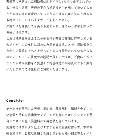
天板下に格納された補助板は両サイドに1枚ずつ設置されてい
る。伸長する際、天板の下から補助板を引き出して抜いてしま
うと天板の高さが変わってしまうのではないかと気にされる方
も時々いらっしゃいますが、ご安心ください。
片側だけを伸長しても高さも変わらず、きちんと水平を保って
お使い頂けます。
これは補助板を支えるための支柱が幕板の裏側に存在している
のですが、この支柱に斜めに角度を設けることで、補助板を引
き出すと同時に上へと上がってくるよう設計されているからな
のです。ちょっと言葉での説明が難しいですが、ご興味ござい
ましたらぜひ実物をご覧頂くか内部構造のお写真などもご案内
いたしますのでお気軽にご質問くださいませ。
Condition
チーク材を使用した天板、補助板、幕板部材、脚部と全て、古
い塗装や汚れを洗浄後サンディングを施してからウレタンを配
合したオイル仕上風塗料にて再塗装を施しています。
実質的にはウレタン仕上げですが表面に皮膜は作らず、木の呼
吸も妨げず、自然な肌触りを残しながらも高い耐水性とオイル