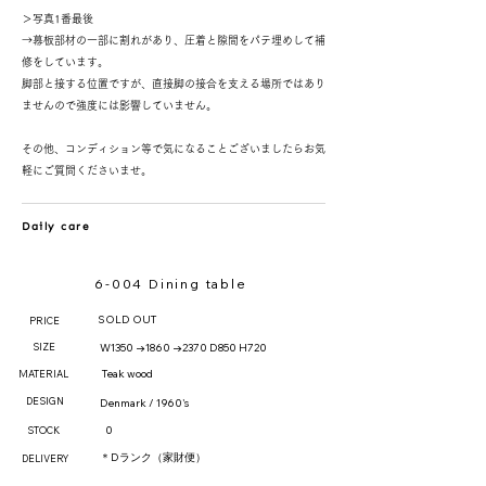
＞写真1番最後
→幕板部材の一部に割れがあり、圧着と隙間をパテ埋めして補
修をしています。
脚部と接する位置ですが、直接脚の接合を支える場所ではあり
ませんので強度には影響していません。
その他、コンディション等で気になることございましたらお気
軽にご質問くださいませ。
Daily care
6-004 Dining table
SOLD OUT
PRICE
SIZE
W1350 →1860 →2370 D850 H720
Teak wood
MATERIAL
DESIGN
Denmark / 1960's
0
STOCK
＊Dランク（家財便）
DELIVERY