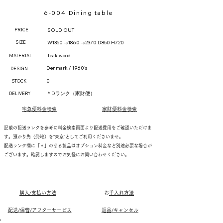
6-004 Dining table
PRICE
SOLD OUT
SIZE
W1350 →1860 →2370 D850 H720
Teak wood
MATERIAL
Denmark / 1960's
DESIGN
0
STOCK
＊Dランク（家財便）
DELIVERY
宅急便料金検索
家財便料金検索
記載の配送ランクを参考に料金検索画面より配送費用をご確認いただけま
す。預かり先（発地）を"東京"としてご利用くださいませ。
配送ランク欄に「＊」のある製品はオプション料金など別途必要な場合が
ございます。確認しますのでお気軽にお問い合わせください。
購入/支払い方法
​
お手入れ方法
配送/保管/アフターサービス
返品/キャンセル