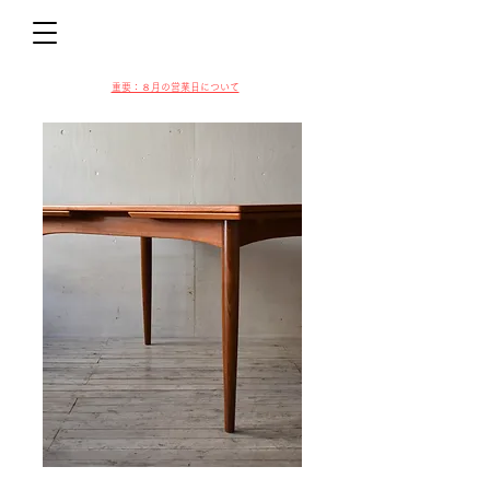
D
​​重要：８月の営業日について
VIN