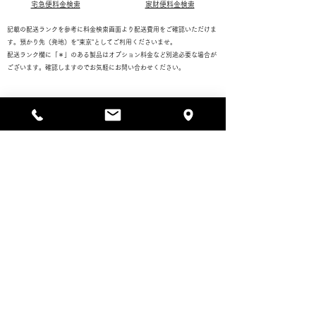
宅急便料金検索
家財便料金検索
記載の配送ランクを参考に料金検索画面より配送費用をご確認いただけま
す。預かり先（発地）を"東京"としてご利用くださいませ。
配送ランク欄に「＊」のある製品はオプション料金など別途必要な場合が
ございます。確認しますのでお気軽にお問い合わせください。
購入/支払い方法
お手入れ方法
配送/保管/アフターサービス
返品/キャンセル
​注文 / お問い合わせフォ
ームへ
ORDER FORM / CONTACT FORM
ご用件