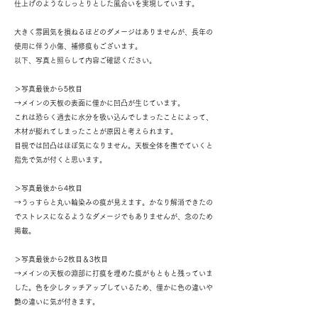
仕上げのようなしっとりとした風合いを実現しています。
大きく雰囲気を損ねるほどのダメージはありませんが、長年の
使用に伴う小傷、補修痕もございます。
以下、写真と照らして内容ご確認ください。
＞写真最後から5枚目
→メインの天板の表面に僅かに凹凸が生じています。
これは恐らく過去に水分を吸い込んでしまったことによって、
木材が膨れてしまったことが原因と考えられます。
目視では凹凸はほぼ気になりません。天板全体を撫でていくと
指先で気が付くと思います。
＞写真最後から4枚目
→うっすらと丸い輪染みの痕が見えます。かなり解消できたの
でストレスになるようなダメージでもありませんが、念のため
掲載。
＞写真最後から2枚目＆3枚目
→メインの天板の淵部に打痕を埋めた痕がもともと残っていま
した。色を少しタッチアップしているため、僅かに色の違いや
艶の違いに気が付きます。