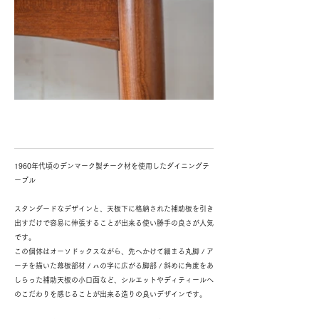
1960年代頃のデンマーク製チーク材を使用したダイニングテ
ーブル
スタンダードなデザインと、天板下に格納された補助板を引き
出すだけで容易に伸張することが出来る使い勝手の良さが人気
です。
この個体はオーソドックスながら、先へかけて細まる丸脚 / ア
ーチを描いた幕板部材 / ㇵの字に広がる脚部 / 斜めに角度をあ
しらった補助天板の小口面など、シルエットやディティールへ
のこだわりを感じることが出来る造りの良いデザインです。