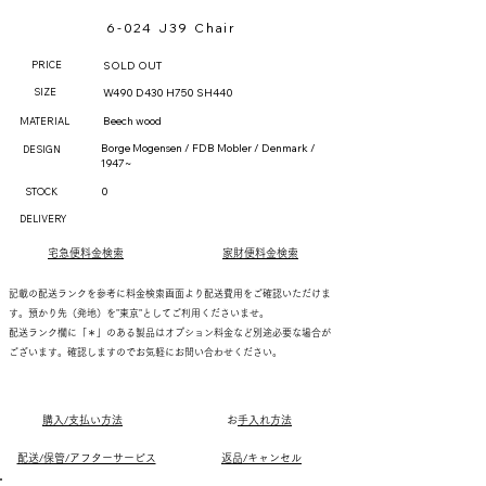
6-024 J39 Chair
PRICE
SOLD OUT
SIZE
W490 D430 H750 SH440
Beech wood
MATERIAL
Borge Mogensen / FDB Mobler / Denmark /
DESIGN
1947~
0
STOCK
DELIVERY
宅急便料金検索
家財便料金検索
記載の配送ランクを参考に料金検索画面より配送費用をご確認いただけま
す。預かり先（発地）を"東京"としてご利用くださいませ。
配送ランク欄に「＊」のある製品はオプション料金など別途必要な場合が
ございます。確認しますのでお気軽にお問い合わせください。
購入/支払い方法
​
お手入れ方法
配送/保管/アフターサービス
返品/キャンセル