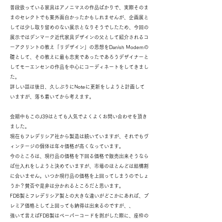
普段扱っている家具はアノニマスの作品ばかりで、実際そのま
まのセレクトでも案外面白かったかもしれませんが、企画展と
しては少し取り留めのない展示となりそうでしたため、今回の
展示ではデンマーク近代家具デザインの父として紹介されるコ
ーアクリントの教え「リデザイン」の思想をDanish Modernの
礎として、その教えに最も忠実であったであろうデザイナーと
してモーエンセンの作品を中心にコーディネートをしてきまし
た。
詳しい話は後日、久しぶりにNoteに更新をしようと計画して
いますが、落ち着いてから考えます。
会期中もこのJ39はとても人気でよくよくお問い合わせを頂き
ました。
現在もフレデリシア社から製造は続いていますが、それでもヴ
ィンテージの個体は年々価格が高くなっています。
今のところは、現行品の価格を下回る価格で販売出来そうなら
ば仕入れをしようと決めていますが、市場のほとんどは結構割
に合いません。いつか現行品の価格を上回ってしまうのでしょ
うか？賛否や是非は分かれるところだと思います。
FDB製とフレデリシア製との大きな違いがどこかにあれば、プ
レミア価格として上回っても納得は出来るのですが、、
強いて言えばFDB製はペーパーコードを剥がした際に、座枠の