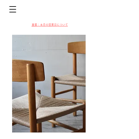
D
​​重要：８月の営業日について
VIN