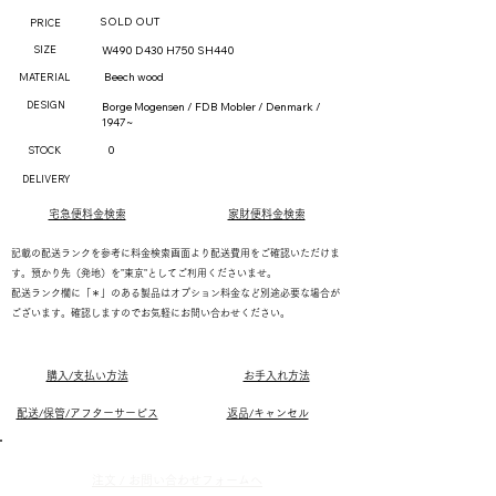
SOLD OUT
PRICE
SIZE
W490 D430 H750 SH440
Beech wood
MATERIAL
DESIGN
Borge Mogensen / FDB Mobler / Denmark /
1947~
0
STOCK
DELIVERY
宅急便料金検索
家財便料金検索
記載の配送ランクを参考に料金検索画面より配送費用をご確認いただけま
す。預かり先（発地）を"東京"としてご利用くださいませ。
配送ランク欄に「＊」のある製品はオプション料金など別途必要な場合が
ございます。確認しますのでお気軽にお問い合わせください。
購入/支払い方法
お手入れ方法
配送/保管/アフターサービス
返品/キャンセル
​注文 / お問い合わせフォ
ームへ