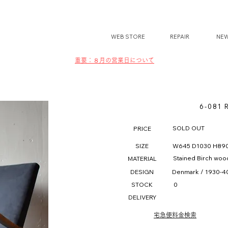
WEB STORE
REPAIR
NE
​​重要：８月の営業日について
6-081 
SOLD OUT
PRICE
SIZE
W645 D1030 H89
Stained Birch woo
MATERIAL
DESIGN
Denmark / 1930-4
STOCK
0
DELIVERY
宅急便料金検索