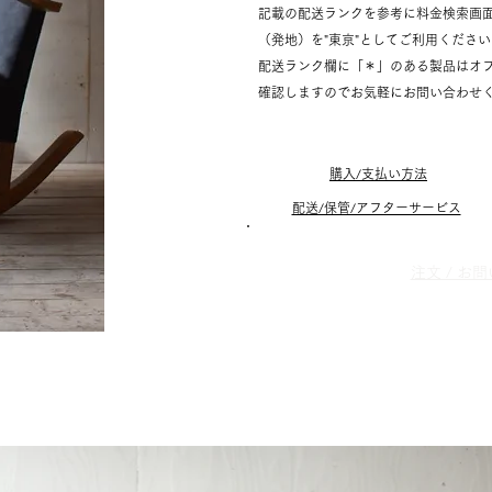
記載の配送ランクを参考に料金検索画
（発地）を"東京"としてご利用くださ
配送ランク欄に「＊」のある製品はオ
確認しますのでお気軽にお問い合わせ
購入/支払い方法
配送/保管/アフターサービス
​注文 / 