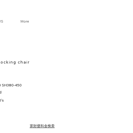
DA
WS
More
VINTA
Rocking chair
0 SH380-450
d
0's
家財便料金検索