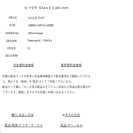
6-109 Glass cabinet
PRICE
SOLD OUT
SIZE
W890 D570 H1555
Afrormosia
MATERIAL
Denmark / 1960's
DESIGN
0
STOCK
DELIVERY
宅急便料金検索
家財便料金検索
記載の配送ランクを参考に料金検索画面より配送費用をご確認いただけま
す。預かり先（発地）を"東京"としてご利用くださいませ。
配送ランク欄に「＊」のある製品はオプション料金など別途必要な場合が
ございます。確認しますのでお気軽にお問い合わせください。
購入/支払い方法
​
お手入れ方法
配送/保管/アフターサービス
返品/キャンセル