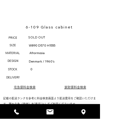
6-109 Glass cabinet
SOLD OUT
PRICE
SIZE
W890 D570 H1555
Afrormosia
MATERIAL
DESIGN
Denmark / 1960's
0
STOCK
DELIVERY
宅急便料金検索
家財便料金検索
記載の配送ランクを参考に料金検索画面より配送費用をご確認いただけま
す。預かり先（発地）を"東京"としてご利用くださいませ。
配送ランク欄に「＊」のある製品はオプション料金など別途必要な場合が
ございます。確認しますのでお気軽にお問い合わせください。
購入/支払い方法
お手入れ方法