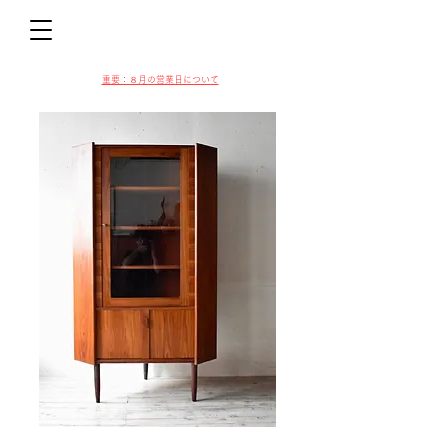
D
​​重要：８月の営業日について
VIN