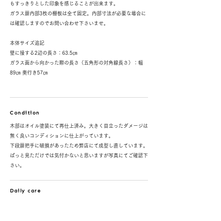
もすっきりとした印象を感じることが出来ます。
ガラス扉内部3枚の棚板は全て固定。内部寸法が必要な場合に
は確認しますのでお問い合わせ下さいませ。
本体サイズ追記
壁に接する2辺の長さ：63.5㎝
ガラス面から向かった際の長さ（五角形の対角線長さ）：幅
89㎝ 奥行き57㎝
Condition
木部はオイル塗装にて再仕上済み。大きく目立ったダメージは
無く良いコンディションに仕上がっています。
下段扉把手に破損があったため弊店にて成型し直しています。
ぱっと見ただけでは気付かないと思いますが写真にてご確認下
さい。
Daily care