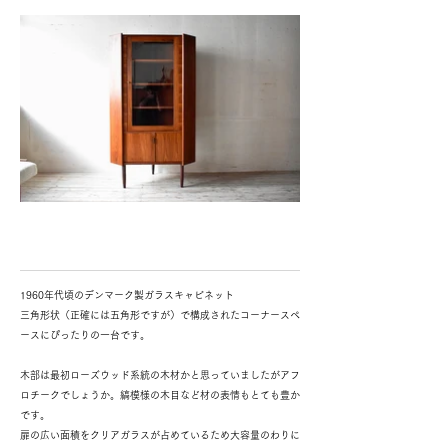
1960年代頃のデンマーク製ガラスキャビネット
三角形状（正確には五角形ですが）で構成されたコーナースペ
ースにぴったりの一台です。
木部は最初ローズウッド系統の木材かと思っていましたがアフ
ロチークでしょうか。縞模様の木目など材の表情もとても豊か
です。
扉の広い面積をクリアガラスが占めているため大容量のわりに