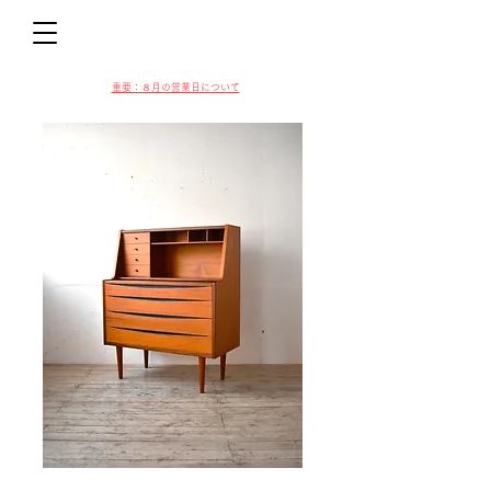
D
​​重要：８月の営業日について
VIN