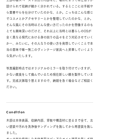
上部の棚スペースや引出し内部など、場所によっては仕切りが
設けられて収納が細かく分かれている。するとここには手紙や
ら葉書やらを仕分けていたのかな、とか。こっちはこんな感じ
でコスメとかアクセサリーとかを整理していたのかな、とか。
そんな風にその当時はどんな使い方だったのかを想像するのも
とても興味深いのだけど、それ以上に当時とは暮らしのOSが
全く異なる現代における身の回りの品々をどう対応させていく
かー、みたいに。その人なりの使い方を発想していくことで本
当の意味で唯一無二のヴィンテージ家具へと昇華していくよう
な気がいたします。
写真撮影時点ではオリジナルのミラーを取り付けていますが、
かない腐食をして痛んでいるため現在新しい鏡を製作していま
す。完成次第取り替えますので、納期を急ぐ場合などご相談く
ださい。
Condition
木部は本体表面、収納内部、背板や構造材に至るまで全て、古
い塗装や汚れを洗浄後サンディングを施してから再塗装を施し
ました。