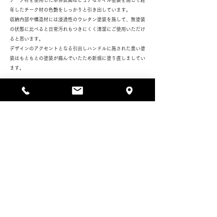
チーク材を使用した本体表面はピュアなオイル塗装を施して経
年したチーク材の色艶をしっかりと引き出しています。
収納内部や構造材には浸透性のウレタン塗装を施して、無塗装
の状態に比べると日常汚れもつきにくく清潔にご使用いただけ
ると思います。
デザインのアクセントとなる引出しハンドルに施された黒い塗
装はもともとの塗装が痛んでいたため新規に塗り直しましてい
ます。
状態としてはデスク天板に擦り傷や打痕の名残が散見できま
す。天板の一部に焦げ跡のような小さな黒い染みがいくつか確
認できます。本体側面や引出し正面にいくつか欠けを埋めた補
修痕が残っています。いずれも大きく雰囲気を損ねるほどでは
ございません。ご検討の際には写真や実物にてご確認ください
ませ。
Daily care
7-102 Bureau
¥220,000- tax in
PRICE
SIZE
W880 D440 H1095