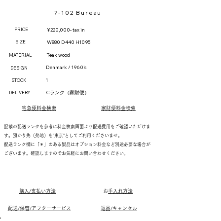
7-102 Bureau
PRICE
¥220,000- tax in
SIZE
W880 D440 H1095
Teak wood
MATERIAL
Denmark / 1960's
DESIGN
1
STOCK
Cランク（家財便）
DELIVERY
宅急便料金検索
家財便料金検索
記載の配送ランクを参考に料金検索画面より配送費用をご確認いただけま
す。預かり先（発地）を"東京"としてご利用くださいませ。
配送ランク欄に「＊」のある製品はオプション料金など別途必要な場合が
ございます。確認しますのでお気軽にお問い合わせください。
購入/支払い方法
​
お手入れ方法
配送/保管/アフターサービス
返品/キャンセル